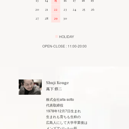
13
14
15
16
17
18
19
20
21
22
23
24
25
26
27
28
29
30
■
HOLIDAY
OPEN-CLOSE : 11:00-20:00
Shuji Kouge
高下 修二
株式会社alta sotto
代表取締役
1978年12月7日生まれ
生まれも育ちも生粋の
広島人にして大学卒業後は
メンズアパレル一筋