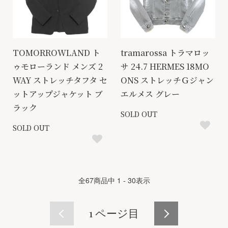
TOMORROWLAND ト
tramarossa トラマロッ
ゥモローランド メンズ 2
サ 24.7 HERMES 18MO
WAY ストレッチタフタ セ
ONS ストレッチＧジャン
ットアップジャケット ブ
エルメス グレー
ラック
SOLD OUT
SOLD OUT
全
67
商品中
1 - 30
表示
1
ページ目