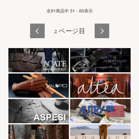
全
91
商品中
31 - 60
表示
2
ページ目