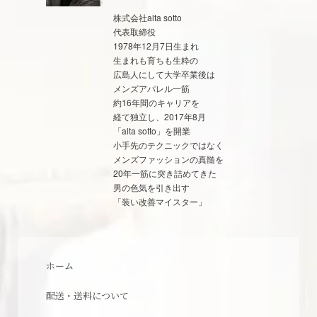
株式会社alta sotto
代表取締役
1978年12月7日生まれ
生まれも育ちも生粋の
広島人にして大学卒業後は
メンズアパレル一筋
約16年間のキャリアを
経て独立し、2017年8月
「alta sotto」を開業
小手先のテクニックではなく
メンズファッションの真髄を
20年一筋に突き詰めてきた
男の色気を引き出す
「装い改善マイスター」
ホーム
配送・送料について