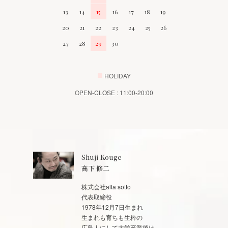
13
14
15
16
17
18
19
20
21
22
23
24
25
26
27
28
29
30
■
HOLIDAY
OPEN-CLOSE : 11:00-20:00
Shuji Kouge
高下 修二
株式会社alta sotto
代表取締役
1978年12月7日生まれ
生まれも育ちも生粋の
広島人にして大学卒業後は