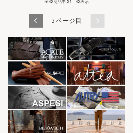
全
42
商品中
31 - 42
表示
2
ページ目