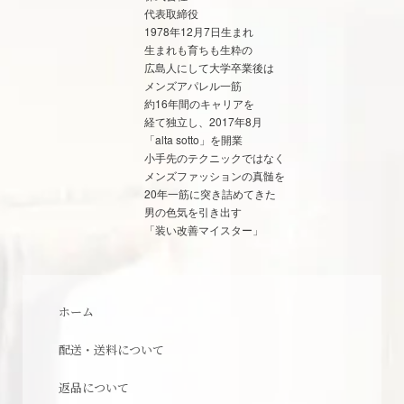
代表取締役
1978年12月7日生まれ
生まれも育ちも生粋の
広島人にして大学卒業後は
メンズアパレル一筋
約16年間のキャリアを
経て独立し、2017年8月
「alta sotto」を開業
小手先のテクニックではなく
メンズファッションの真髄を
20年一筋に突き詰めてきた
男の色気を引き出す
「装い改善マイスター」
ホーム
配送・送料について
返品について