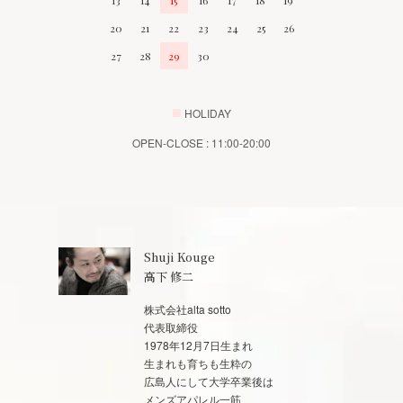
20
21
22
23
24
25
26
27
28
29
30
■
HOLIDAY
OPEN-CLOSE : 11:00-20:00
Shuji Kouge
高下 修二
株式会社alta sotto
代表取締役
1978年12月7日生まれ
生まれも育ちも生粋の
広島人にして大学卒業後は
メンズアパレル一筋