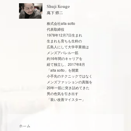
Shuji Kouge
高下 修二
株式会社alta sotto
代表取締役
1978年12月7日生まれ
生まれも育ちも生粋の
広島人にして大学卒業後は
メンズアパレル一筋
約16年間のキャリアを
経て独立し、2017年8月
「alta sotto」を開業
小手先のテクニックではなく
メンズファッションの真髄を
20年一筋に突き詰めてきた
男の色気を引き出す
「装い改善マイスター」
ホーム