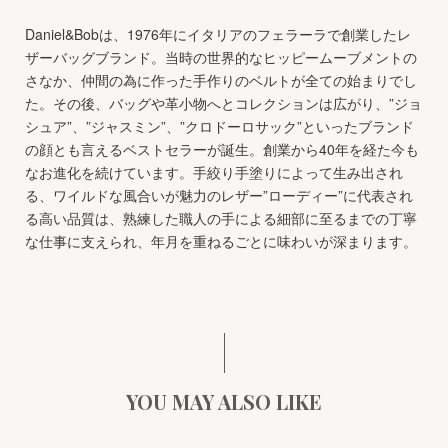
Daniel&Bobは、1976年にイタリアのフェラーラで創業したレ
ザーバッグブランド。当時の世界的なヒッピームーブメントの
さなか、仲間の為に作った手作りのベルトが全ての始まりでし
た。その後、バッグや革小物へとコレクションは広がり、”ジョ
シュア”、”ジャスミン”、”クロドーロサック”といったブランド
の顔とも言えるベストセラーが誕生。創業から40年を経た今も
なお進化を続けています。手絞り手塗りによって生み出され
る、ワイルドな風合いが魅力のレザー”ローディー”に代表され
る高い品質は、熟練した職人の手による細部に至るまでの丁寧
な仕事に支えられ、年月を重ねるごとに味わいが深まります。
YOU MAY ALSO LIKE