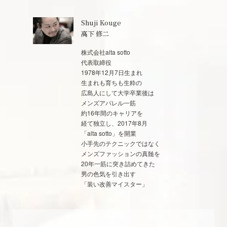
Shuji Kouge
高下 修二
株式会社alta sotto
代表取締役
1978年12月7日生まれ
生まれも育ちも生粋の
広島人にして大学卒業後は
メンズアパレル一筋
約16年間のキャリアを
経て独立し、2017年8月
「alta sotto」を開業
小手先のテクニックではなく
メンズファッションの真髄を
20年一筋に突き詰めてきた
男の色気を引き出す
「装い改善マイスター」