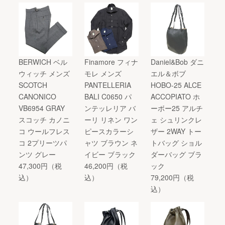
BERWICH ベル
Finamore フィナ
Daniel&Bob ダニ
ウィッチ メンズ
モレ メンズ
エル＆ボブ
SCOTCH
PANTELLERIA
HOBO-25 ALCE
CANONICO
BALI C0650 パ
ACCOPIATO ホ
VB6954 GRAY
ンテッレリア バ
ーボー25 アルチ
スコッチ カノニ
ーリ リネン ワン
ェ シュリンクレ
コ ウールフレス
ピースカラーシ
ザー 2WAY トー
コ 2プリーツパ
ャツ ブラウン ネ
トバッグ ショル
ンツ グレー
イビー ブラック
ダーバッグ ブラ
47,300円（税
46,200円（税
ック
込）
込）
79,200円（税
込）