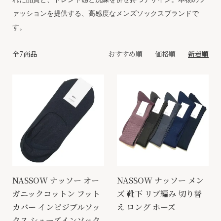
ァッションを提供する、高感度なメンズソックスブランドで
す。
全7商品
おすすめ順
価格順
新着順
NASSOW ナッソー オー
NASSOW ナッソー メン
ガニックコットン フット
ズ 靴下 リブ編み 切り替
カバー インビジブルソッ
え ロング ホーズ
クス シューズインソック