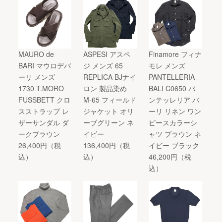
MAURO de
ASPESI アスペ
Finamore フィナ
BARI マウロデバ
ジ メンズ 65
モレ メンズ
ーリ メンズ
REPLICA BJナイ
PANTELLERIA
1730 T.MORO
ロン 製品染め
BALI C0650 パ
FUSSBETT クロ
M-65 フィールド
ンテッレリア バ
スストラップ レ
ジャケット オリ
ーリ リネン ワン
ザーサンダル ダ
ーブグリーン ネ
ピースカラーシ
ークブラウン
イビー
ャツ ブラウン ネ
26,400円（税
136,400円（税
イビー ブラック
込）
込）
46,200円（税
込）