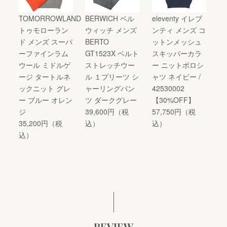
TOMORROWLAND
BERWICH ベル
eleventy イレブ
トゥモローラン
ウィッチ メンズ
ンティ メンズ コ
ド メンズ スーパ
BERTO
ットンメッシュ
ーファインラム
GT1523X ベルト
スキッパーカラ
ウール ミドルゲ
ストレッチウー
ー ニットポロシ
ージ タートルネ
ル １プリーツ シ
ャツ ネイビー /
ックニット グレ
ャーリングパン
42530002
ー ブルー オレン
ツ ダークグレー
【30%OFF】
ジ
39,600円（税
57,750円（税
35,200円（税
込）
込）
込）
REVIEW