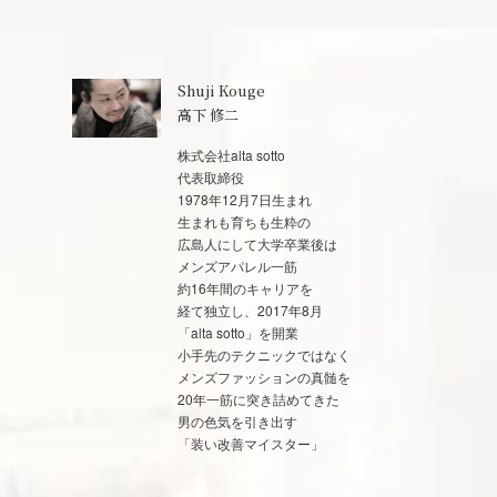
Shuji Kouge
高下 修二
株式会社alta sotto
代表取締役
1978年12月7日生まれ
生まれも育ちも生粋の
広島人にして大学卒業後は
メンズアパレル一筋
約16年間のキャリアを
経て独立し、2017年8月
「alta sotto」を開業
小手先のテクニックではなく
メンズファッションの真髄を
20年一筋に突き詰めてきた
男の色気を引き出す
「装い改善マイスター」