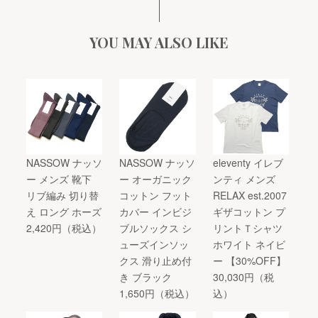
YOU MAY ALSO LIKE
NASSOW ナッソ
NASSOW ナッソ
eleventy イレブ
ー メンズ 靴下
ー オーガニック
ンティ メンズ
リブ編み 切り替
コットン フット
RELAX est.2007
え ロング ホーズ
カバー インビジ
ギザコットン プ
2,420円（税込）
ブルソックス シ
リントＴシャツ
ューズインソッ
ホワイト ネイビ
クス 滑り止め付
ー 【30%OFF】
き ブラック
30,030円（税
1,650円（税込）
込）