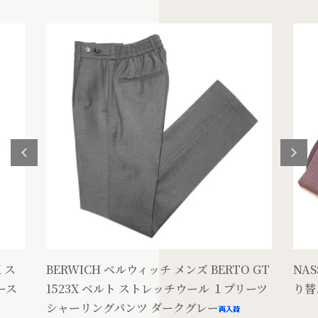
K ス
BERWICH ベルウィッチ メンズ BERTO GT
NA
ース
1523X ベルト ストレッチウール １プリーツ
り替
シャーリングパンツ ダークグレー