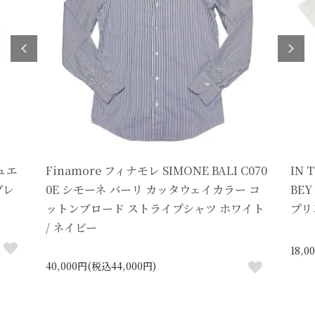
ジュエ
Finamore フィナモレ SIMONE BALI C070
IN 
ンブレ
0E シモーネ バーリ カッタウェイカラー コ
BE
ットンブロード ストライプシャツ ホワイト
プリ
/ ネイビー
18,0
40,000円(税込44,000円)