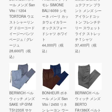
ール メンズ San
モレ SIMONE
ュテファン ブラ
Vito / 1204
BALI 6059 シモ
ント メンズ シー
TORTORA ウエ
ーネ バーリ カッ
アイランドコッ
ストシャーリン
タウェイカラー
トン フレンチテ
グ ドローコード
オックスフォー
リー スウェット
イージーパンツ
ドシャツ ホワイ
ライク ストレッ
ベージュ / グレ
ト
チＴシャツ
ージュ
44,000円（税
37,400円（税
28,600円（税
込）
込）
込）
BERWICH ベル
BONHEUR ボネ
BERWICH ベル
ウィッチ メンズ
ール メンズ San
ウィッチ メンズ
SAKE 1P GYM
Vito / 2450 リネ
BERTO
TS1233X サケ
ン レーヨン ウー
FA1386X ベルト