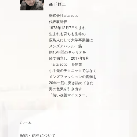
高下 修二
株式会社alta sotto
代表取締役
1978年12月7日生まれ
生まれも育ちも生粋の
広島人にして大学卒業後は
メンズアパレル一筋
約16年間のキャリアを
経て独立し、2017年8月
「alta sotto」を開業
小手先のテクニックではなく
メンズファッションの真髄を
20年一筋に突き詰めてきた
男の色気を引き出す
「装い改善マイスター」
ホーム
配送・送料について