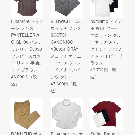
Finamore フィナ
BERWICH ベル
nomiamo ノミア
モレ メンズ
ウィッチ メンズ
モ WDF スーピ
PANTELLERIA
SCOTCH
マコットン クル
GIGLIO6 パンテ
CANONICO
ーネック 3パッ
ッレリア C0650
VB6954 GRAY
クＴシャツ ホワ
ワンピースカラ
スコッチ カノニ
イト ネイビー ブ
ー リネン 半袖シ
コ ウールフレス
ラック
ャツ ブラウン
コ 2プリーツパ
40,700円（税
46,200円（税
ンツ グレー
込）
込）
47,300円（税
込）
BONHEUR ボネ
Finamore フィナ
Stefan Brandt シ