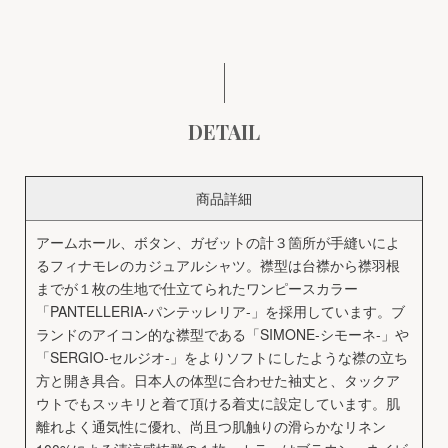
DETAIL
商品詳細
アームホール、ボタン、ガゼットの計３箇所が手縫いによ
るフィナモレのカジュアルシャツ。襟型は台襟から襟羽根
までが１枚の生地で仕立てられたワンピースカラー
「PANTELLERIA-パンテッレリア-」を採用しています。ブ
ランドのアイコン的な襟型である「SIMONE-シモーネ-」や
「SERGIO-セルジオ-」をよりソフトにしたような襟の立ち
方と開き具合。日本人の体型に合わせた袖丈と、タックア
ウトでもスッキリと着て頂ける着丈に設定しています。肌
離れよく通気性に優れ、尚且つ肌触りの滑らかなリネン