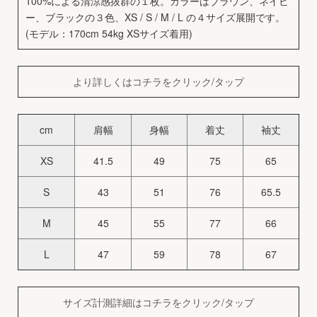
100%による清涼感抜群の１枚。カラーはブラウン、ネイビ
ー、ブラックの３色、XS / S / M / L の４サイズ展開です。
(モデル：170cm 54kg XSサイズ着用)
より詳しくはコチラをクリック/タップ
cm
肩幅
身幅
着丈
袖丈
XS
41.5
49
75
65
S
43
51
76
65.5
M
45
55
77
66
L
47
59
78
67
サイズ計測詳細はコチラをクリック/タップ