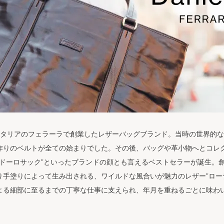
76年にイタリアのフェラーラで創業したレザーバッグブランド。当時の世界
作りのベルトが全ての始まりでした。その後、バッグや革小物へとコレク
クロドーロサック”といったブランドの顔とも言えるベストセラーが誕生。
り手塗りによって生み出される、ワイルドな風合いが魅力のレザー”ロー
よる細部に至るまでの丁寧な仕事に支えられ、年月を重ねるごとに味わ