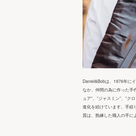
Daniel&Bobは、19
なか、仲間の為に作った手
ュア”、”ジャスミン”、”
進化を続けています。手絞
質は、熟練した職人の手に