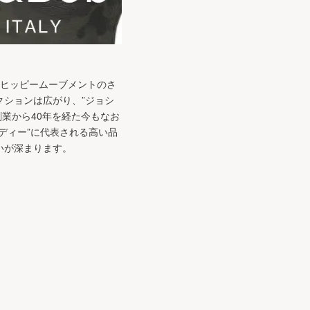
的なヒッピームーブメントのさ
ションは広がり、”ジョシ
創業から40年を経た今もなお
ディー”に代表される高い品
いが深まります。