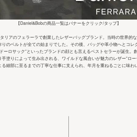
【Daniel&Bobの商品一覧はバナーをクリック/タップ】
76年にイタリアのフェラーラで創業したレザーバッグブランド。当時の世界
作りのベルトが全ての始まりでした。その後、バッグや革小物へとコレク
クロドーロサック”といったブランドの顔とも言えるベストセラーが誕生。
り手塗りによって生み出される、ワイルドな風合いが魅力のレザー”ロー
よる細部に至るまでの丁寧な仕事に支えられ、年月を重ねるごとに味わ