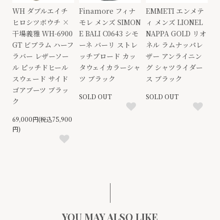
WH ダブルエイチ
Finamore フィナ
EMMETI エンメテ
ヒロシツボウチ ×
モレ メンズ SIMON
ィ メンズ LIONEL
干場義雅 WH-6900
E BALI C0643 シモ
NAPPA GOLD リオ
GT ビブラム ハーフ
ーネ バーリ ストレ
ネル ラムナッパレ
ラバー レザーソー
ッチブロード カッ
ザー アンライニン
ル ピッチドヒール
タウェイカラーシャ
グ シャツライダー
スウェード サイド
ツ ブラック
ス ブラック
ゴアブーツ ブラッ
SOLD OUT
SOLD OUT
ク
69,000円(税込75,900
円)
YOU MAY ALSO LIKE