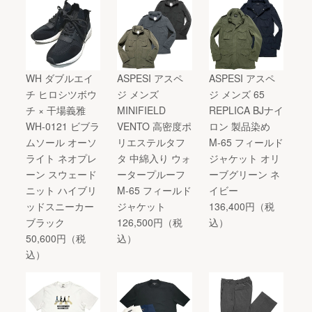
WH ダブルエイ
ASPESI アスペ
ASPESI アスペ
チ ヒロシツボウ
ジ メンズ
ジ メンズ 65
チ × 干場義雅
MINIFIELD
REPLICA BJナイ
WH-0121 ビブラ
VENTO 高密度ポ
ロン 製品染め
ムソール オーソ
リエステルタフ
M-65 フィールド
ライト ネオプレ
タ 中綿入り ウォ
ジャケット オリ
ーン スウェード
ータープルーフ
ーブグリーン ネ
ニット ハイブリ
M-65 フィールド
イビー
ッドスニーカー
ジャケット
136,400円（税
ブラック
126,500円（税
込）
50,600円（税
込）
込）