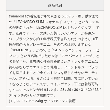
商品詳細
tramarossaの看板モデルでもある５ポケット型、以前まで
の「LEONARDO SLIM-レオナルド スリム-」というモデル
名が改名された「LEONARDO ZIP-レオナルド ジップ-」で
す。細身でテーパーの効いた美しいシルエットが特徴か
つ、ブラックから約１年半程度穿き込んだかのような加工
感が味のあるグレーデニム、その色名は言いえて妙な
「18MOONS」。かつては「24.7-トゥエンティーフォーセ
ブン-」という名称でしたが今は「スーパーストレッチ」と
名を変えた、驚異的な伸縮性を備えたストレッチデニムは
筒のみならずウエストまで伸縮し、フロントもジップフラ
イを採用することで全くストレスを感じさせないディティ
ールと穿き心地。まさに２４時間７日間、常に穿いていた
くなるようなデニムです。コインポケット下には着脱可能
なイニシャルピンが付属します。28 / 29 / 30 / 31 / 32 / 33 /
34 インチの7サイズ展開です。
(モデル：170cm 54kg サイズ28インチ着用)