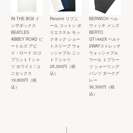
IN THE BOX イ
Revenir リブニ
BERWICH ベル
ンザボックス
ール コットン ポ
ウィッチ メンズ
BEATLES
リエステル モッ
BERTO
ABBEY ROAD ビ
クネック ショー
GT1442X ベルト
ートルズ アビ
トスリーブ ウォ
2WAYストレッチ
イ・ロード ロゴ
ッシャブル ニッ
ウォッシャブル
プリントＴシャ
トＴシャツ
ウール １プリー
ツ ホワイト / ユ
25,300円（税
ツ シャーリング
ニセックス
込）
パンツ ダークグ
19,800円（税
レー
込）
36,300円（税
込）