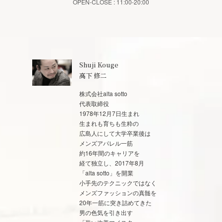
OPEN-CLOSE : 11:00-20:00
Shuji Kouge
高下 修二
株式会社alta sotto
代表取締役
1978年12月7日生まれ
生まれも育ちも生粋の
広島人にして大学卒業後は
メンズアパレル一筋
約16年間のキャリアを
経て独立し、2017年8月
「alta sotto」を開業
小手先のテクニックではなく
メンズファッションの真髄を
20年一筋に突き詰めてきた
男の色気を引き出す