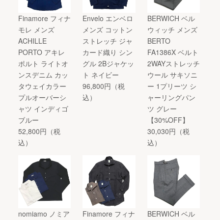
Finamore フィナ
Envelo エンベロ
BERWICH ベル
モレ メンズ
メンズ コットン
ウィッチ メンズ
ACHILLE
ストレッチ ジャ
BERTO
PORTO アキレ
カード織り シン
FA1386X ベルト
ポルト ライトオ
グル 2Bジャケッ
2WAYストレッチ
ンスデニム カッ
ト ネイビー
ウール サキソニ
タウェイカラー
96,800円（税
ー 1プリーツ シ
プルオーバーシ
込）
ャーリングパン
ャツ インディゴ
ツ グレー
ブルー
【30%OFF】
52,800円（税
30,030円（税
込）
込）
nomiamo ノミア
Finamore フィナ
BERWICH ベル