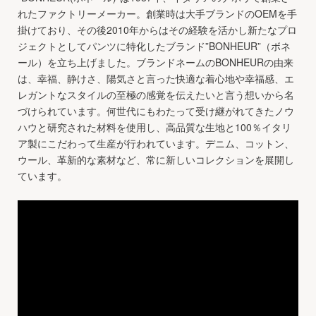
れたファクトリーメーカー。創業時は大手ブランドのOEMを手
掛けており、その後2010年からはその経験を活かし新たなプロ
ジェクトとしてパンツに特化したブランド”BONHEUR”（ボネ
ール）を立ち上げました。ブランドネームのBONHEURの由来
は、幸福、静けさ、陽気さと言った快適な着心地や幸福感、エ
レガントなスタイルの至極の感覚を伝えたいと言う想いから名
づけられています。何世代にもわたって受け継がれてきたノウ
ハウと研究された材料を使用し、高品質な生地と100％イタリ
ア製にこだわって生産が行われています。デニム、コットン、
ウール、革新的な素材など、常に新しいコレクションを展開し
ています。