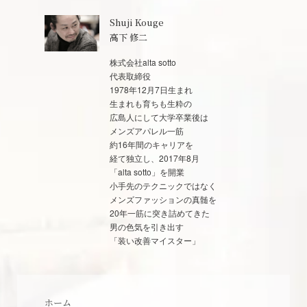
Shuji Kouge
高下 修二
株式会社alta sotto
代表取締役
1978年12月7日生まれ
生まれも育ちも生粋の
広島人にして大学卒業後は
メンズアパレル一筋
約16年間のキャリアを
経て独立し、2017年8月
「alta sotto」を開業
小手先のテクニックではなく
メンズファッションの真髄を
20年一筋に突き詰めてきた
男の色気を引き出す
「装い改善マイスター」
ホーム