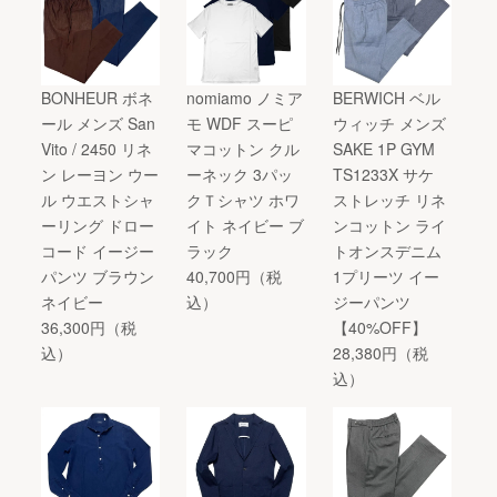
BONHEUR ボネ
nomiamo ノミア
BERWICH ベル
ール メンズ San
モ WDF スーピ
ウィッチ メンズ
Vito / 2450 リネ
マコットン クル
SAKE 1P GYM
ン レーヨン ウー
ーネック 3パッ
TS1233X サケ
ル ウエストシャ
クＴシャツ ホワ
ストレッチ リネ
ーリング ドロー
イト ネイビー ブ
ンコットン ライ
コード イージー
ラック
トオンスデニム
パンツ ブラウン
40,700円（税
1プリーツ イー
ネイビー
込）
ジーパンツ
36,300円（税
【40%OFF】
込）
28,380円（税
込）