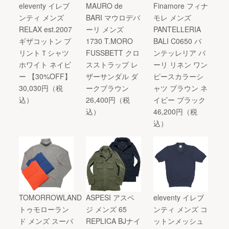
eleventy イレブ
MAURO de
Finamore フィナ
ンティ メンズ
BARI マウロデバ
モレ メンズ
RELAX est.2007
ーリ メンズ
PANTELLERIA
ギザコットン プ
1730 T.MORO
BALI C0650 パ
リントＴシャツ
FUSSBETT クロ
ンテッレリア バ
ホワイト ネイビ
スストラップ レ
ーリ リネン ワン
ー 【30%OFF】
ザーサンダル ダ
ピースカラーシ
30,030円（税
ークブラウン
ャツ ブラウン ネ
込）
26,400円（税
イビー ブラック
込）
46,200円（税
込）
TOMORROWLAND
ASPESI アスペ
eleventy イレブ
トゥモローラン
ジ メンズ 65
ンティ メンズ コ
ド メンズ スーパ
REPLICA BJナイ
ットンメッシュ