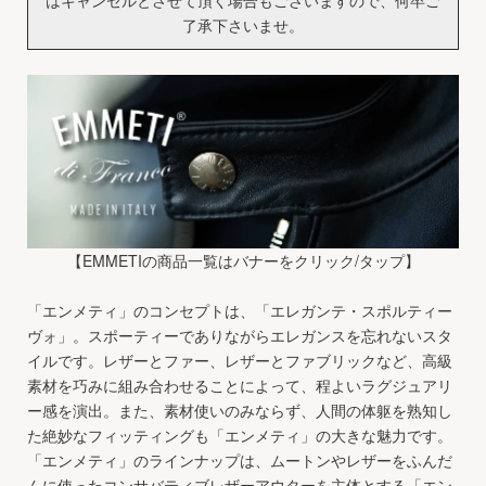
はキャンセルとさせて頂く場合もございますので、何卒ご
了承下さいませ。
【EMMETIの商品一覧はバナーをクリック/タップ】
「エンメティ」のコンセプトは、「エレガンテ・スポルティー
ヴォ」。スポーティーでありながらエレガンスを忘れないスタ
イルです。レザーとファー、レザーとファブリックなど、高級
素材を巧みに組み合わせることによって、程よいラグジュアリ
ー感を演出。また、素材使いのみならず、人間の体躯を熟知し
た絶妙なフィッティングも「エンメティ」の大きな魅力です。
「エンメティ」のラインナップは、ムートンやレザーをふんだ
んに使ったコンサバティブレザーアウターを主体とする「エン