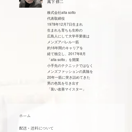
高下 修二
株式会社alta sotto
代表取締役
1978年12月7日生まれ
生まれも育ちも生粋の
広島人にして大学卒業後は
メンズアパレル一筋
約16年間のキャリアを
経て独立し、2017年8月
「alta sotto」を開業
小手先のテクニックではなく
メンズファッションの真髄を
20年一筋に突き詰めてきた
男の色気を引き出す
「装い改善マイスター」
ホーム
配送・送料について