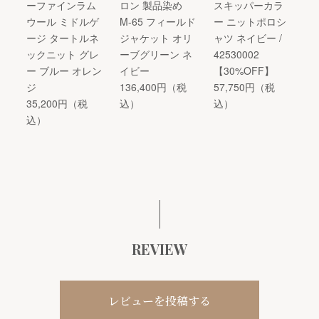
ーファインラム
ロン 製品染め
スキッパーカラ
ウール ミドルゲ
M-65 フィールド
ー ニットポロシ
ージ タートルネ
ジャケット オリ
ャツ ネイビー /
ックニット グレ
ーブグリーン ネ
42530002
ー ブルー オレン
イビー
【30%OFF】
ジ
136,400円（税
57,750円（税
35,200円（税
込）
込）
込）
REVIEW
レビューを投稿する