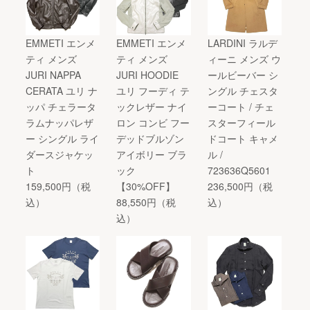
EMMETI エンメ
EMMETI エンメ
LARDINI ラルデ
ティ メンズ
ティ メンズ
ィーニ メンズ ウ
JURI NAPPA
JURI HOODIE
ールビーバー シ
CERATA ユリ ナ
ユリ フーディ テ
ングル チェスタ
ッパ チェラータ
ックレザー ナイ
ーコート / チェ
ラムナッパレザ
ロン コンビ フー
スターフィール
ー シングル ライ
デッドブルゾン
ドコート キャメ
ダースジャケッ
アイボリー ブラ
ル /
ト
ック
723636Q5601
159,500円（税
【30%OFF】
236,500円（税
込）
88,550円（税
込）
込）