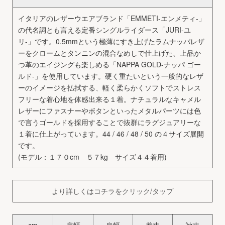
イタリアのレザーウエアブランド「EMMETI-エンメティ-」
の代名詞とも言える定番シングルライダース「JURI-ユ
リ-」です。0.5mmという極薄にすき上げたラムナッパレザ
ーをクロームとタンニンの混合なめしで仕上げた、上品か
つ革のエイジングも楽しめる「NAPPA GOLD-ナッパ ゴー
ルド-」を使用しています。硬く重たいという一般的なレザ
ーのイメージを払拭する、軽く柔らかくソフトでストレス
フリーな着心地を体感出来る１着。ナチュラルなキャメル
レザーにファスナーやボタンといったメタルパーツには色
で言うゴールドを採用することで抜群にラグジュアリーな
１着に仕上がっています。44 / 46 / 48 / 50 の４サイズ展開
です。
(モデル：１７０cm ５７kg サイズ４４着用)
より詳しくはコチラをクリック/タップ