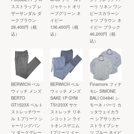
スストラップ レ
ジャケット オリ
ーリ リネン ワン
ザーサンダル ダ
ーブグリーン ネ
ピースカラーシ
ークブラウン
イビー
ャツ ブラウン ネ
26,400円（税
136,400円（税
イビー ブラック
込）
込）
46,200円（税
込）
BERWICH ベル
BERWICH ベル
Finamore フィナ
ウィッチ メンズ
ウィッチ メンズ
モレ SIMONE
BERTO
SAKE 1P GYM
BALI C0484I シ
GT1523X ベルト
TS1233X サケ
モーネ バーリ カ
ストレッチウー
ストレッチ リネ
ッタウェイカラ
ル １プリーツ シ
ンコットン ライ
ー シアサッカー
ャーリングパン
トオンスデニム
ストライプシャ
ツ ダークグレー
1プリーツ イー
ツ ブルー ネイビ