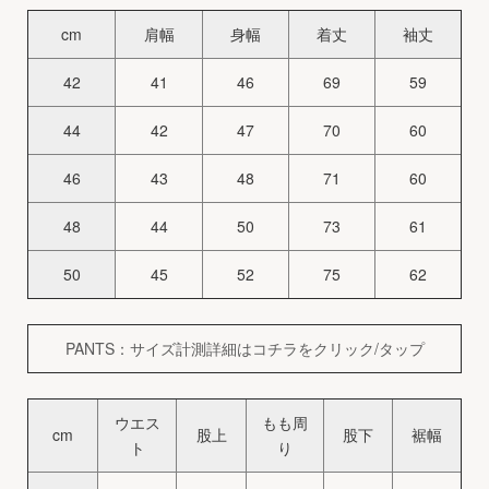
cm
肩幅
身幅
着丈
袖丈
42
41
46
69
59
44
42
47
70
60
46
43
48
71
60
48
44
50
73
61
50
45
52
75
62
PANTS：サイズ計測詳細はコチラをクリック/タップ
ウエス
もも周
cm
股上
股下
裾幅
ト
り