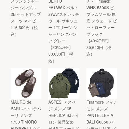
メランジジャー
BERTO
チ × 干場義雅
ジー シングル
FA1386X ベルト
WHS-5800S ビ
2B セットアップ
2WAYストレッチ
ブラムソール 厚
スーツ ネイビー
ウール サキソニ
底 スウェード ビ
116,600円（税
ー 1プリーツ シ
ットローファー
込）
ャーリングパン
ブラック
ツ グレー
【40%OFF】
【30%OFF】
35,640円（税
30,030円（税
込）
込）
MAURO de
ASPESI アスペ
Finamore フィナ
BARI マウロデバ
ジ メンズ 65
モレ メンズ
ーリ メンズ
REPLICA BJナイ
PANTELLERIA
1730 T.MORO
ロン 製品染め
BALI C0650 パ
FUSSBETT クロ
M-65 フィールド
ンテッレリア バ