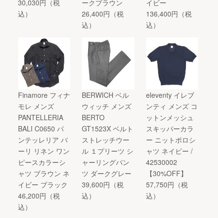
30,030円（税
ークブラウン
イビー
込）
26,400円（税
136,400円（税
込）
込）
Finamore フィナ
BERWICH ベル
eleventy イレブ
モレ メンズ
ウィッチ メンズ
ンティ メンズ コ
PANTELLERIA
BERTO
ットンメッシュ
BALI C0650 パ
GT1523X ベルト
スキッパーカラ
ンテッレリア バ
ストレッチウー
ー ニットポロシ
ーリ リネン ワン
ル １プリーツ シ
ャツ ネイビー /
ピースカラーシ
ャーリングパン
42530002
ャツ ブラウン ネ
ツ ダークグレー
【30%OFF】
イビー ブラック
39,600円（税
57,750円（税
46,200円（税
込）
込）
込）