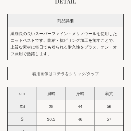
DETAIL
商品詳細
繊維長の長いスーパーファイン・メリノウールを使用した
ニットベストです。防縮・抗ピリング加工を施すことで、
上質な素材に毎日でも着られる耐久性をプラス。オン・オ
フ兼用で活躍します。
着用画像はコチラをクリック/タップ
cm
肩幅
身幅
着丈
XS
28
44
56
S
30.5
46
57