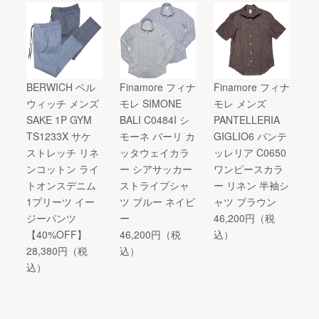
BERWICH ベル
Finamore フィナ
Finamore フィナ
ウィッチ メンズ
モレ SIMONE
モレ メンズ
SAKE 1P GYM
BALI C0484I シ
PANTELLERIA
TS1233X サケ
モーネ バーリ カ
GIGLIO6 パンテ
ストレッチ リネ
ッタウェイカラ
ッレリア C0650
ンコットン ライ
ー シアサッカー
ワンピースカラ
トオンスデニム
ストライプシャ
ー リネン 半袖シ
1プリーツ イー
ツ ブルー ネイビ
ャツ ブラウン
ジーパンツ
ー
46,200円（税
【40%OFF】
46,200円（税
込）
28,380円（税
込）
込）