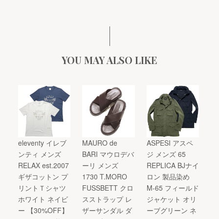
YOU MAY ALSO LIKE
eleventy イレブ
MAURO de
ASPESI アスペ
ンティ メンズ
BARI マウロデバ
ジ メンズ 65
RELAX est.2007
ーリ メンズ
REPLICA BJナイ
ギザコットン プ
1730 T.MORO
ロン 製品染め
リントＴシャツ
FUSSBETT クロ
M-65 フィールド
ホワイト ネイビ
スストラップ レ
ジャケット オリ
ー 【30%OFF】
ザーサンダル ダ
ーブグリーン ネ