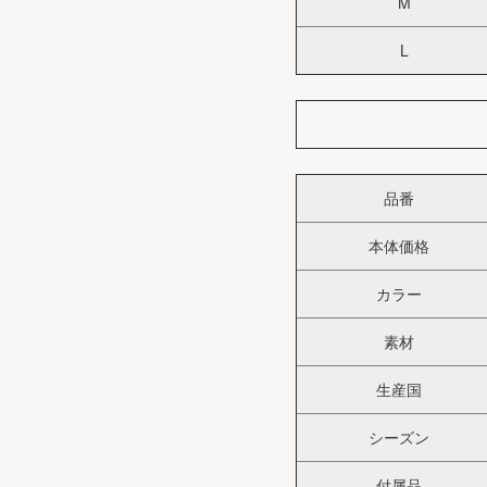
M
L
品番
本体価格
カラー
素材
生産国
シーズン
付属品