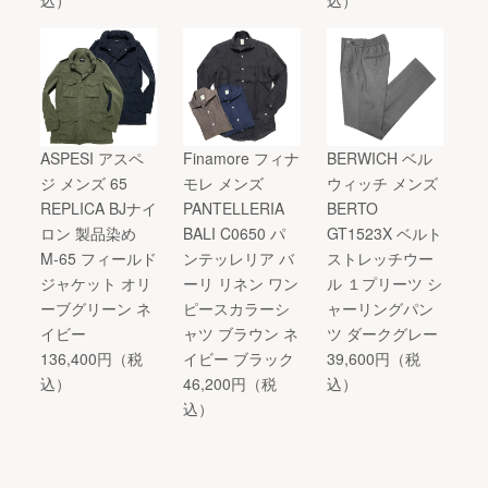
込）
込）
ASPESI アスペ
Finamore フィナ
BERWICH ベル
ジ メンズ 65
モレ メンズ
ウィッチ メンズ
REPLICA BJナイ
PANTELLERIA
BERTO
ロン 製品染め
BALI C0650 パ
GT1523X ベルト
M-65 フィールド
ンテッレリア バ
ストレッチウー
ジャケット オリ
ーリ リネン ワン
ル １プリーツ シ
ーブグリーン ネ
ピースカラーシ
ャーリングパン
イビー
ャツ ブラウン ネ
ツ ダークグレー
136,400円（税
イビー ブラック
39,600円（税
込）
46,200円（税
込）
込）