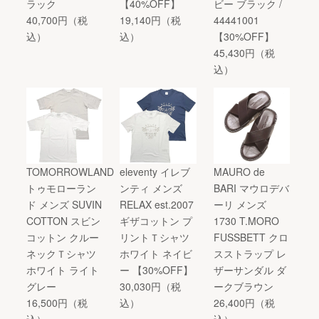
ラック
【40%OFF】
ビー ブラック /
40,700円（税
19,140円（税
44441001
込）
込）
【30%OFF】
45,430円（税
込）
TOMORROWLAND
eleventy イレブ
MAURO de
トゥモローラン
ンティ メンズ
BARI マウロデバ
ド メンズ SUVIN
RELAX est.2007
ーリ メンズ
COTTON スビン
ギザコットン プ
1730 T.MORO
コットン クルー
リントＴシャツ
FUSSBETT クロ
ネックＴシャツ
ホワイト ネイビ
スストラップ レ
ホワイト ライト
ー 【30%OFF】
ザーサンダル ダ
グレー
30,030円（税
ークブラウン
16,500円（税
込）
26,400円（税