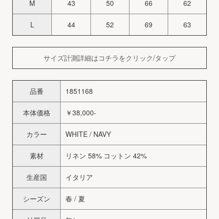
M
43
50
66
62
L
44
52
69
63
サイズ計測詳細はコチラをクリック/タップ
品番
1851168
本体価格
￥38,000-
カラー
WHITE / NAVY
素材
リネン 58% コットン 42%
生産国
イタリア
シーズン
春 / 夏