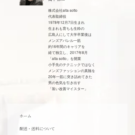
株式会社alta sotto
代表取締役
1978年12月7日生まれ
生まれも育ちも生粋の
広島人にして大学卒業後は
メンズアパレル一筋
約16年間のキャリアを
経て独立し、2017年8月
「alta sotto」を開業
小手先のテクニックではなく
メンズファッションの真髄を
20年一筋に突き詰めてきた
男の色気を引き出す
「装い改善マイスター」
ホーム
配送・送料について