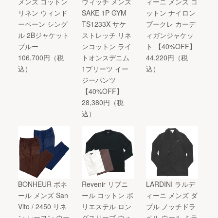
メンズ コットン
ウィッチ メンズ
ィーニ メンズ コ
リネン ウィンド
SAKE 1P GYM
ットン ナイロン
ーペーン シング
TS1233X サケ
ブークレ カーデ
ル 2Bジャケット
ストレッチ リネ
ィガンジャケッ
ブルー
ンコットン ライ
ト 【40%OFF】
106,700円（税
トオンスデニム
44,220円（税
込）
1プリーツ イー
込）
ジーパンツ
【40%OFF】
28,380円（税
込）
BONHEUR ボネ
Revenir リブニ
LARDINI ラルデ
ール メンズ San
ール コットン ポ
ィーニ メンズ ダ
Vito / 2450 リネ
リエステル ロン
ブル ノッチドラ
ン レーヨン ウー
グスリーブ ウォ
ペル ウール ミラ