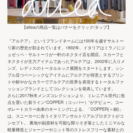
【alteaの商品一覧はバナーをクリック/タップ】
『アルテア』 というブランドネームには100年を越すサルトー
リ家の歴史が刻まれています。1892年、イタリアはミラノにジ
ュゼッペ・サルトーリが一軒のネクタイ店を開店。スカーフと
ネクタイが主力アイテムであったアルテアは、2002年に入りメ
ンズ、レディスのトータルルック展開をスタートします。シン
プル且つベーシックなアイテムにアルテアが得意とするプリン
トや鮮やかなカラーでアルテアの世界を表現するトータルファ
ッションブランドとしてコレクションを発表しています。
さらに2017秋冬メンズコレクションより、ミレニアル世代に焦
点を置いた新ライン“COPPER（コッパー）”がデビュー。コー
ポレートカラー由来のネーミングによる、「COPPER(＝銅)」
は、スニーカーに合うイタリアンサルトリアルプロダクトがコ
ンセプト。 裏地や副資材を可能な限りそぎ落としたミニマルな
軽量構造とジャージーやニット等のストレスフリーな素材との