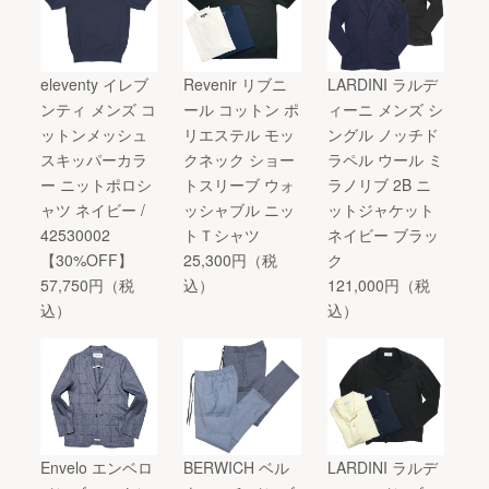
eleventy イレブ
Revenir リブニ
LARDINI ラルデ
ンティ メンズ コ
ール コットン ポ
ィーニ メンズ シ
ットンメッシュ
リエステル モッ
ングル ノッチド
スキッパーカラ
クネック ショー
ラペル ウール ミ
ー ニットポロシ
トスリーブ ウォ
ラノリブ 2B ニ
ャツ ネイビー /
ッシャブル ニッ
ットジャケット
42530002
トＴシャツ
ネイビー ブラッ
【30%OFF】
25,300円（税
ク
57,750円（税
込）
121,000円（税
込）
込）
Envelo エンベロ
BERWICH ベル
LARDINI ラルデ