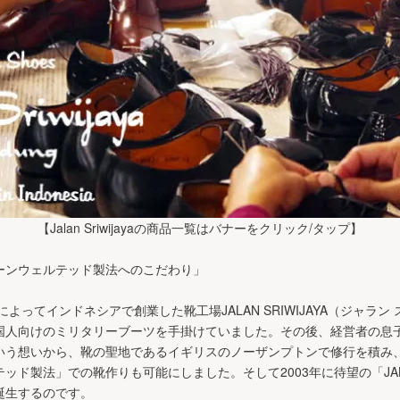
【Jalan Sriwijayaの商品一覧はバナーをクリック/タップ】
ーンウェルテッド製法へのこだわり」
によってインドネシアで創業した靴工場JALAN SRIWIJAYA（ジャラ
国人向けのミリタリーブーツを手掛けていました。その後、経営者の息
いう想いから、靴の聖地であるイギリスのノーザンプトンで修行を積み
ド製法」での靴作りも可能にしました。そして2003年に待望の「JALAN 
誕生するのです。