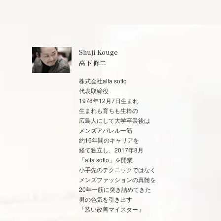
Shuji Kouge
高下 修二
株式会社alta sotto
代表取締役
1978年12月7日生まれ
生まれも育ちも生粋の
広島人にして大学卒業後は
メンズアパレル一筋
約16年間のキャリアを
経て独立し、2017年8月
「alta sotto」を開業
小手先のテクニックではなく
メンズファッションの真髄を
20年一筋に突き詰めてきた
男の色気を引き出す
「装い改善マイスター」