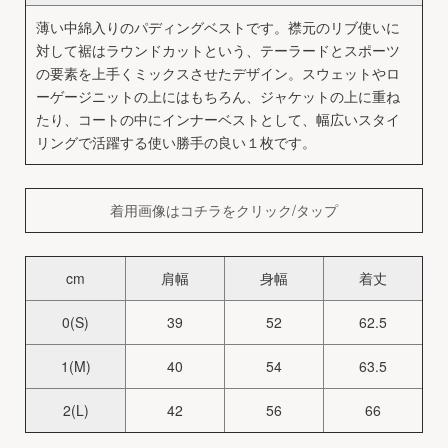
薄い中綿入りのパディングベストです。襟元のリブ使いに
対して裾はラウンドカットという、テーラードとスポーツ
の要素を上手くミックスさせたデザイン。スウェットやロ
ーゲージニットの上にはもちろん、ジャケットの上に重ね
たり、コートの中にインナーベストとして、幅広いスタイ
リングで活躍する使い勝手の良い１枚です。
着用画像はコチラをクリック/タップ
cm
肩幅
身幅
着丈
0(S)
39
52
62.5
1(M)
40
54
63.5
2(L)
42
56
66