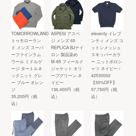
TOMORROWLAND
ASPESI アスペ
eleventy イレブ
トゥモローラン
ジ メンズ 65
ンティ メンズ コ
ド メンズ スーパ
REPLICA BJナイ
ットンメッシュ
ーファインラム
ロン 製品染め
スキッパーカラ
ウール ミドルゲ
M-65 フィールド
ー ニットポロシ
ージ タートルネ
ジャケット オリ
ャツ ネイビー /
ックニット グレ
ーブグリーン ネ
42530002
ー ブルー オレン
イビー
【30%OFF】
ジ
136,400円（税
57,750円（税
35,200円（税
込）
込）
込）