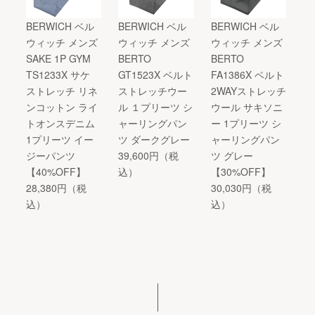
BERWICH ベル
BERWICH ベル
BERWICH ベル
ウィッチ メンズ
ウィッチ メンズ
ウィッチ メンズ
SAKE 1P GYM
BERTO
BERTO
TS1233X サケ
GT1523X ベルト
FA1386X ベルト
ストレッチ リネ
ストレッチウー
2WAYストレッチ
ンコットン ライ
ル １プリーツ シ
ウール サキソニ
トオンスデニム
ャーリングパン
ー 1プリーツ シ
1プリーツ イー
ツ ダークグレー
ャーリングパン
ジーパンツ
39,600円（税
ツ グレー
【40%OFF】
込）
【30%OFF】
28,380円（税
30,030円（税
込）
込）