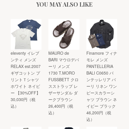
YOU MAY ALSO LIKE
eleventy イレブ
MAURO de
Finamore フィナ
ンティ メンズ
BARI マウロデバ
モレ メンズ
RELAX est.2007
ーリ メンズ
PANTELLERIA
ギザコットン プ
1730 T.MORO
BALI C0650 パ
リントＴシャツ
FUSSBETT クロ
ンテッレリア バ
ホワイト ネイビ
スストラップ レ
ーリ リネン ワン
ー 【30%OFF】
ザーサンダル ダ
ピースカラーシ
30,030円（税
ークブラウン
ャツ ブラウン ネ
込）
26,400円（税
イビー ブラック
込）
46,200円（税
込）