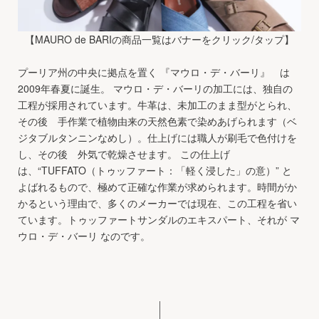
【MAURO de BARIの商品一覧はバナーをクリック/タップ】
プーリア州の中央に拠点を置く 『マウロ・デ・バーリ』 は
2009年春夏に誕生。 マウロ・デ・バーリの加工には、独自の
工程が採用されています。牛革は、未加工のまま型がとられ、
その後 手作業で植物由来の天然色素で染めあげられます（ベ
ジタブルタンニンなめし）。仕上げには職人が刷毛で色付けを
し、その後 外気で乾燥させます。 この仕上げ
は、“TUFFATO（トゥッファート：「軽く浸した」の意）” と
よばれるもので、極めて正確な作業が求められます。時間がか
かるという理由で、多くのメーカーでは現在、この工程を省い
ています。トゥッファートサンダルのエキスパート、それが マ
ウロ・デ・バーリ なのです。