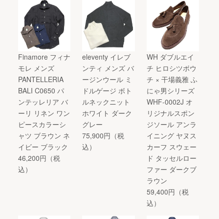
Finamore フィナ
eleventy イレブ
WH ダブルエイ
モレ メンズ
ンティ メンズ バ
チ ヒロシツボウ
PANTELLERIA
ージンウール ミ
チ × 干場義雅 ふ
BALI C0650 パ
ドルゲージ ボト
にゃ男シリーズ
ンテッレリア バ
ルネックニット
WHF-0002J オ
ーリ リネン ワン
ホワイト ダーク
リジナルスポン
ピースカラーシ
グレー
ジソール アンラ
ャツ ブラウン ネ
75,900円（税
イニング ヤヌス
イビー ブラック
込）
カーフ スウェー
46,200円（税
ド タッセルロー
込）
ファー ダークブ
ラウン
59,400円（税
込）