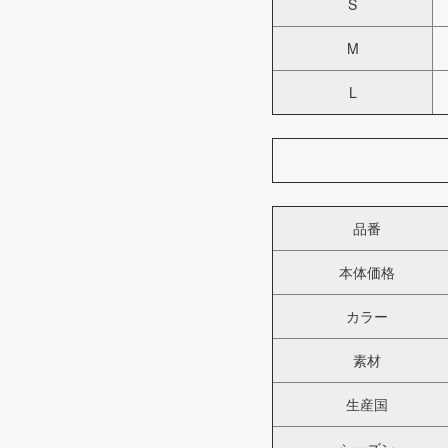
S
M
L
品番
本体価格
カラー
素材
生産国