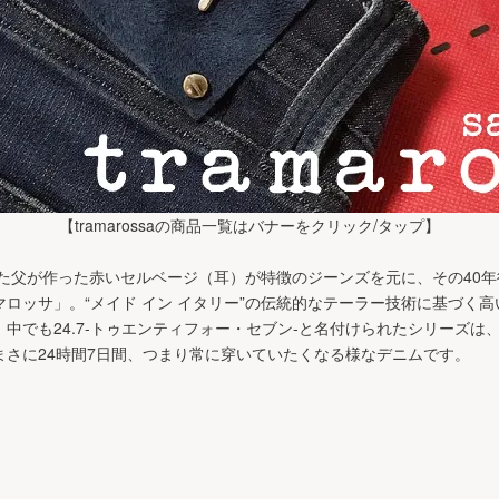
【tramarossaの商品一覧はバナーをクリック/タップ】
った父が作った赤いセルベージ（耳）が特徴のジーンズを元に、その40
ロッサ」。“メイド イン イタリー”の伝統的なテーラー技術に基づく
中でも24.7-トゥエンティフォー・セブン-と名付けられたシリーズは
まさに24時間7日間、つまり常に穿いていたくなる様なデニムです。