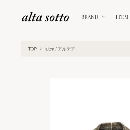
BRAND
ITEM
TOP
altea / アルテア