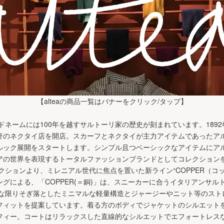
【alteaの商品一覧はバナーをクリック/タップ】
ドネームには100年を越すサルトーリ家の歴史が刻まれています。189
軒のネクタイ店を開店。スカーフとネクタイが主力アイテムであったアル
ルック展開をスタートします。シンプル且つベーシックなアイテムにア
アの世界を表現するトータルファッションブランドとしてコレクション
レクションより、ミレニアル世代に焦点を置いた新ライン“COPPER（コ
グによる、「COPPER(＝銅)」は、スニーカーに合うイタリアンサル
能な限りそぎ落としたミニマルな軽量構造とジャージーやニット等のスト
フィットを提案しています。着る方のボディでジャケットのシルエット
フィー。コートはリラックスした直線的なシルエットでエフォートレス