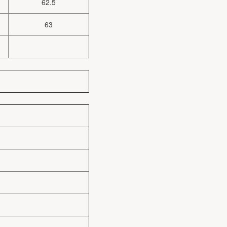
62.5
63