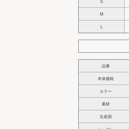
S
M
L
品番
本体価格
カラー
素材
生産国