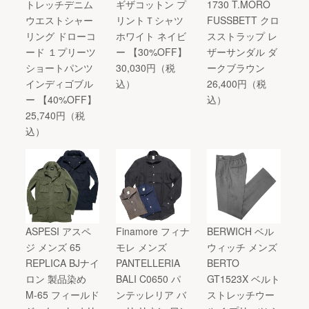
トレッチデニム
ギザコットン プ
1730 T.MORO
ウエストシャー
リントＴシャツ
FUSSBETT クロ
リング ドローコ
ホワイト ネイビ
スストラップ レ
ード １プリーツ
ー 【30%OFF】
ザーサンダル ダ
ショートパンツ
30,030円（税
ークブラウン
インディゴブル
込）
26,400円（税
ー 【40%OFF】
込）
25,740円（税
込）
ASPESI アスペ
Finamore フィナ
BERWICH ベル
ジ メンズ 65
モレ メンズ
ウィッチ メンズ
REPLICA BJナイ
PANTELLERIA
BERTO
ロン 製品染め
BALI C0650 パ
GT1523X ベルト
M-65 フィールド
ンテッレリア バ
ストレッチウー