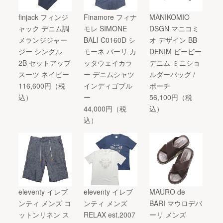
finjack フィンジ
Finamore フィナ
MANIKOMIO
ャック デニム調
モレ SIMONE
DSGN マニコミ
メランジジャー
BALI C0160D シ
オ デザイン BB
ジー シングル
モーネ バーリ カ
DENIM ビービー
2B セットアップ
ッタウェイカラ
デニム ミニショ
スーツ ネイビー
ー デニムシャツ
ルダーバッグ /
116,600円（税
インディゴブル
ポーチ
込）
ー
56,100円（税
44,000円（税
込）
込）
eleventy イレブ
eleventy イレブ
MAURO de
ンティ メンズ コ
ンティ メンズ
BARI マウロデバ
ットンリネン ス
RELAX est.2007
ーリ メンズ