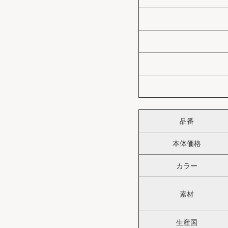
品番
本体価格
カラー
素材
生産国