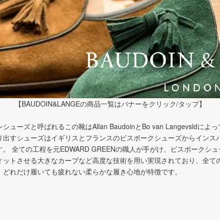
【BAUDOIN&LANGEの商品一覧はバナーをクリック/タップ】
ズと呼ばれるこの靴はAllan BaudoinとBo van Langevsld
り出すシューズはイギリスとフランスのビスポークシューズからインス
。 全ての工程を元EDWARD GREENの職人が手がけ、ビスポークシ
ィットさせる大きなカーブなど高度な技術を用い実現されており、全て
、どれだけ履いても疲れない柔らかな履き心地が特徴です。