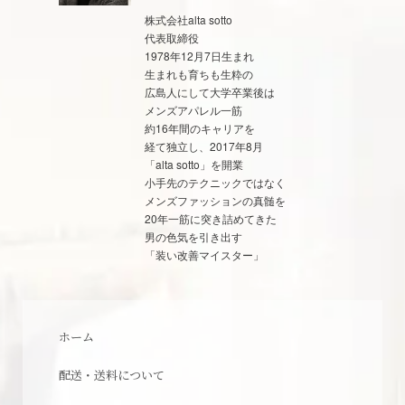
株式会社alta sotto
代表取締役
1978年12月7日生まれ
生まれも育ちも生粋の
広島人にして大学卒業後は
メンズアパレル一筋
約16年間のキャリアを
経て独立し、2017年8月
「alta sotto」を開業
小手先のテクニックではなく
メンズファッションの真髄を
20年一筋に突き詰めてきた
男の色気を引き出す
「装い改善マイスター」
ホーム
配送・送料について