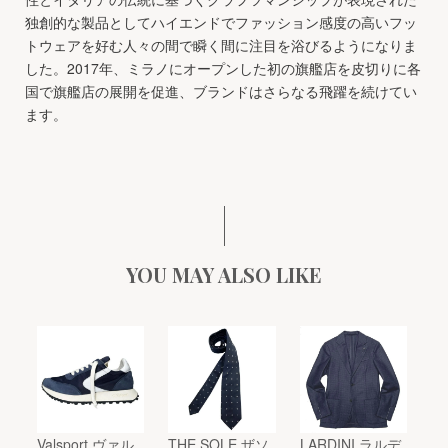
独創的な製品としてハイエンドでファッション感度の高いフッ
トウェアを好む人々の間で瞬く間に注目を浴びるようになりま
した。2017年、ミラノにオープンした初の旗艦店を皮切りに各
国で旗艦店の展開を促進、ブランドはさらなる飛躍を続けてい
ます。
YOU MAY ALSO LIKE
Valsport ヴァル
THE SOLE ザソ
LARDINI ラルデ