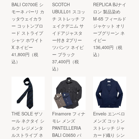
BALI C0700E シ
SCOTCH
REPLICA BJナイ
モーネ バーリ カ
UBULL01 スコッ
ロン 製品染め
ッタウェイカラ
チ ストレッチ フ
M-65 フィールド
ー コットンブロ
ェイクデニム サ
ジャケット オリ
ード ストライプ
イドアジャスタ
ーブグリーン ネ
シャツ ホワイト
ー付き 2プリー
イビー
X ネイビー
ツパンツ ネイビ
136,400円（税
41,800円（税
ー ブラック
込）
込）
37,400円（税
込）
THE SOLE ザソ
Finamore フィナ
Envelo エンベロ
ール ネクタイ シ
モレ メンズ
メンズ コットン
ルク レジメンタ
PANTELLERIA
ストレッチ ジャ
ルストライプ ネ
BALI C0650 パ
カード織り シン