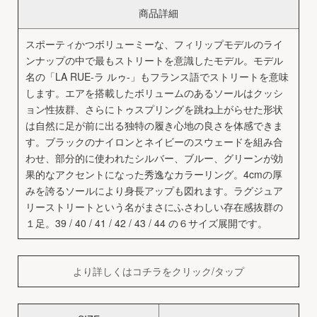
商品詳細
スポーティかつボリューミーな、フィリップモデルのライ
ンナップの中で最もストリートを意識したモデル。モデル
名の「LA RUE-ラ ルゥ-」もフランス語でストリートを意味
します。エアを搭載したボリュームのあるソールはクッシ
ョン性抜群、さらにトゥスプリングを跳ね上がらせた形状
は自然に足が前に出る独特の履き心地の良さを体感できま
す。ブラックのナイロンとネイビーのスウェードを組み合
わせ、部分的に使われたシルバー、ブルー、グリーンが効
果的なアクセントになった秀逸なカラーリング。4cmの厚
みを誇るソールにより身長アップも図れます。ラグジュア
リーストリートという名がまさにふさわしい存在感抜群の
１足。39 / 40 / 41 / 42 / 43 / 44 の６サイズ展開です。
より詳しくはコチラをクリック/タップ