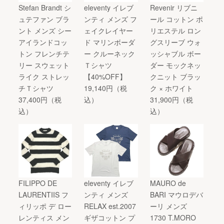
Stefan Brandt シ
eleventy イレブ
Revenir リブニ
ュテファン ブラ
ンティ メンズ フ
ール コットン ポ
ント メンズ シー
ェイクレイヤー
リエステル ロン
アイランドコッ
ド マリンボーダ
グスリーブ ウォ
トン フレンチテ
ー クルーネック
ッシャブル ボー
リー スウェット
Ｔシャツ
ダー モックネッ
ライク ストレッ
【40%OFF】
クニット ブラッ
チＴシャツ
19,140円（税
ク × ホワイト
37,400円（税
込）
31,900円（税
込）
込）
FILIPPO DE
eleventy イレブ
MAURO de
LAURENTIIS フ
ンティ メンズ
BARI マウロデバ
ィリッポ デ ロー
RELAX est.2007
ーリ メンズ
レンティス メン
ギザコットン プ
1730 T.MORO