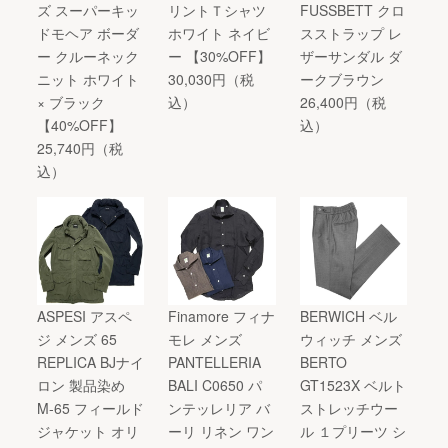
ズ スーパーキッ
リントＴシャツ
FUSSBETT クロ
ドモヘア ボーダ
ホワイト ネイビ
スストラップ レ
ー クルーネック
ー 【30%OFF】
ザーサンダル ダ
ニット ホワイト
30,030円（税
ークブラウン
× ブラック
込）
26,400円（税
【40%OFF】
込）
25,740円（税
込）
ASPESI アスペ
Finamore フィナ
BERWICH ベル
ジ メンズ 65
モレ メンズ
ウィッチ メンズ
REPLICA BJナイ
PANTELLERIA
BERTO
ロン 製品染め
BALI C0650 パ
GT1523X ベルト
M-65 フィールド
ンテッレリア バ
ストレッチウー
ジャケット オリ
ーリ リネン ワン
ル １プリーツ シ