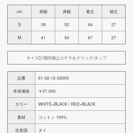
cm
肩幅
身幅
着丈
袖丈
S
39
52
64
27
M
41
54
67
27
サイズ計測詳細はコチラをクリック/タップ
品番
61-02-12-02003
本体価格
￥27,000-
カラー
WHITE×BLACK / RED×BLACK
素材
コットン 100%
生産国
タイ