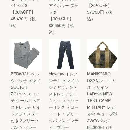
44441001
アイボリー ブラ
【30%OFF】
【30%OFF】
ック
57,750円（税
45,430円（税
【30%OFF】
込）
込）
88,550円（税
込）
BERWICH ベル
eleventy イレブ
MANIKOMIO
ウィッチ メンズ
ンティ メンズ カ
DSGN マニコミ
SCOTCH
シミヤブレンド
オ デザイン
ZG1834 スコッ
ストレッチデニ
LADY24 NEW
チ ウールモヘア
ム ウエストシャ
TENT CAMP
ストレッチ サイ
ーリング ドロー
MILITARY レデ
ドアジャスター
コード １プリー
ィ24 キューブ型
付き 2プリーツ
ツパンツ インデ
2WAYバッグ
パンツ グレー
ィゴブルー
80,300円（税