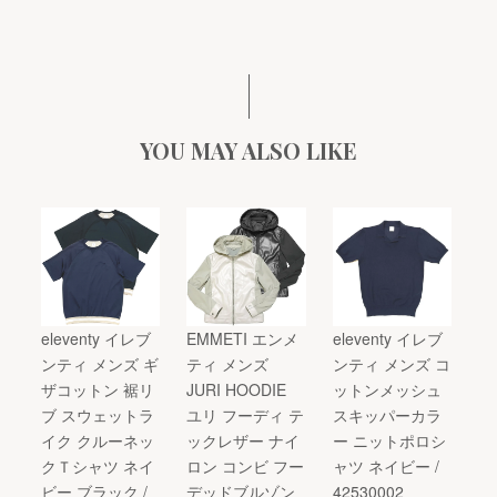
YOU MAY ALSO LIKE
eleventy イレブ
EMMETI エンメ
eleventy イレブ
ンティ メンズ ギ
ティ メンズ
ンティ メンズ コ
ザコットン 裾リ
JURI HOODIE
ットンメッシュ
ブ スウェットラ
ユリ フーディ テ
スキッパーカラ
イク クルーネッ
ックレザー ナイ
ー ニットポロシ
クＴシャツ ネイ
ロン コンビ フー
ャツ ネイビー /
ビー ブラック /
デッドブルゾン
42530002