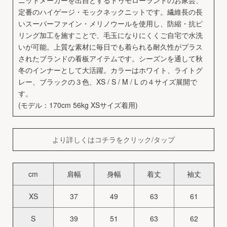
ニットメーカーを出自とするトゥモローランドのお家芸、
定番のハイゲージ・モックネックニットです。繊維長の長
いスーパーファイン・メリノウールを使用し、防縮・抗ピ
リング加工を施すことで、毛玉になりにくくご自宅で水洗
いが可能。上質な素材に毎日でも着られる耐久性がプラス
されたブランドの看板アイテムです。シーズンを通して秋
冬のインナーとして大活躍。カラーはホワイト、ライトグ
レー、ブラックの３色、XS / S / M / L の４サイズ展開で
す。
(モデル：170cm 56kg XSサイズ着用)
より詳しくはコチラをクリック/タップ
cm
肩幅
身幅
着丈
袖丈
XS
37
49
63
61
S
39
51
63
62