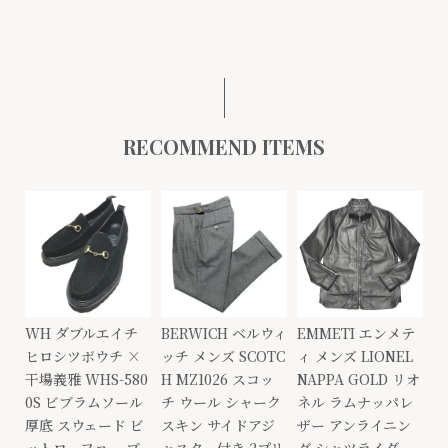
RECOMMEND ITEMS
WH ダブルエイチ
BERWICH ベルウィ
EMMETI エンメテ
ヒロシツボウチ ×
ッチ メンズ SCOTC
ィ メンズ LIONEL
干場義雅 WHS-580
H MZ1026 スコッ
NAPPA GOLD リオ
0S ビブラムソール
チ ウール シャーク
ネル ラムナッパレ
厚底 スウェード ビ
スキン サイドアジ
ザー アンライニン
ットローファー ブ
ャスター付き 2プリ
グ シャツライダー