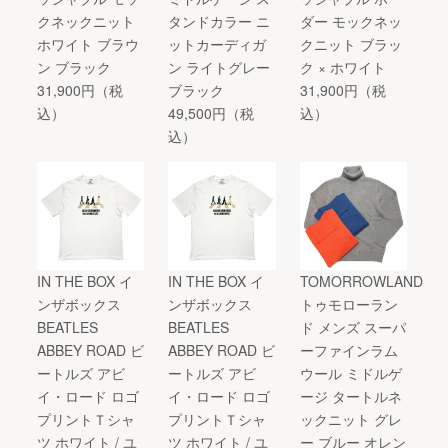
クネックニット
タンドカラー ニ
ダー モックネッ
ホワイト ブラウ
ットカーディガ
クニット ブラッ
ン ブラック
ン ライトグレー
ク × ホワイト
31,900円（税
ブラック
31,900円（税
込）
49,500円（税
込）
込）
IN THE BOX イ
IN THE BOX イ
TOMORROWLAND
ンザボックス
ンザボックス
トゥモローラン
BEATLES
BEATLES
ド メンズ スーパ
ABBEY ROAD ビ
ABBEY ROAD ビ
ーファインラム
ートルズ アビ
ートルズ アビ
ウール ミドルゲ
イ・ロード ロゴ
イ・ロード ロゴ
ージ タートルネ
プリントＴシャ
プリントＴシャ
ックニット グレ
ツ ホワイト / ユ
ツ ホワイト / ユ
ー ブルー オレン