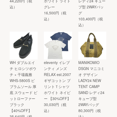
44,220円（税
ホワイト ライト
レディ24 キュー
込）
グレー
ブ型 2WAYバッ
16,500円（税
グ
込）
103,400円（税
込）
WH ダブルエイ
eleventy イレブ
MANIKOMIO
チ ヒロシツボウ
ンティ メンズ
DSGN マニコミ
チ × 干場義雅
RELAX est.2007
オ デザイン
WHS-5800S ビ
ギザコットン プ
LADY24 NEW
ブラムソール 厚
リントＴシャツ
TENT CAMP
底 スウェード ビ
ホワイト ネイビ
SAND レディ24
ットローファー
ー 【30%OFF】
キューブ型
ブラック
30,030円（税
2WAYバッグ
【40%OFF】
込）
80,300円（税
35,640円（税
込）