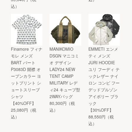
込）
Finamore フィナ
MANIKOMIO
EMMETI エンメ
モレ メンズ
DSGN マニコミ
ティ メンズ
BART バート
オ デザイン
JURI HOODIE
P3083D 開襟 オ
LADY24 NEW
ユリ フーディ テ
ープンカラー ヨ
TENT CAMP
ックレザー ナイ
ットプリント シ
MILITARY レデ
ロン コンビ フー
ョートスリーブ
ィ24 キューブ型
デッドブルゾン
シャツ
2WAYバッグ
アイボリー ブラ
【40%OFF】
80,300円（税
ック
25,080円（税
込）
【30%OFF】
込）
88,550円（税
込）