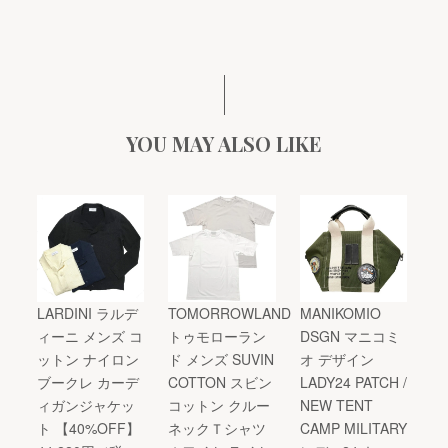
YOU MAY ALSO LIKE
LARDINI ラルデ
TOMORROWLAND
MANIKOMIO
ィーニ メンズ コ
トゥモローラン
DSGN マニコミ
ットン ナイロン
ド メンズ SUVIN
オ デザイン
ブークレ カーデ
COTTON スビン
LADY24 PATCH /
ィガンジャケッ
コットン クルー
NEW TENT
ト 【40%OFF】
ネックＴシャツ
CAMP MILITARY