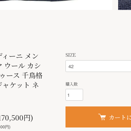
ルディーニ メン
SIZE
マ ウール カシ
ゥース 千鳥格
ジャケット ネ
購入数
70,500円)
カート
00円)