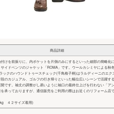
商品詳細
袖付けを前振りに、内ポケットを片側のみにするといった細部の簡略化
サイドベンツのジャケット「ROMA」です。ウールカシミヤによる秋
ラックのハウンドトゥースチェック(千鳥格子柄)はラルディーニのエク
段のカジュアル、ゴルフの行き帰りといった幅位広いシーンで活躍する王道
0 の５サイズ展開です。袖丈の調整がし易いように袖口の最終仕上げを行わない
整を承っておりますが、通信販売をご利用の際はお近くのリフォーム店
kg ４２サイズ着用)