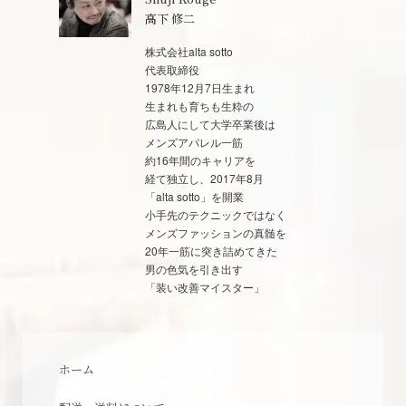
高下 修二
株式会社alta sotto
代表取締役
1978年12月7日生まれ
生まれも育ちも生粋の
広島人にして大学卒業後は
メンズアパレル一筋
約16年間のキャリアを
経て独立し、2017年8月
「alta sotto」を開業
小手先のテクニックではなく
メンズファッションの真髄を
20年一筋に突き詰めてきた
男の色気を引き出す
「装い改善マイスター」
ホーム