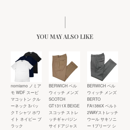
YOU MAY ALSO LIKE
nomiamo ノミア
BERWICH ベル
BERWICH ベル
モ WDF スーピ
ウィッチ メンズ
ウィッチ メンズ
マコットン クル
SCOTCH
BERTO
ーネック 3パッ
GT1311X BEIGE
FA1386X ベルト
クＴシャツ ホワ
スコッチ ストレ
2WAYストレッチ
イト ネイビー ブ
ッチギャバジン
ウール サキソニ
ラック
サイドアジャス
ー 1プリーツ シ