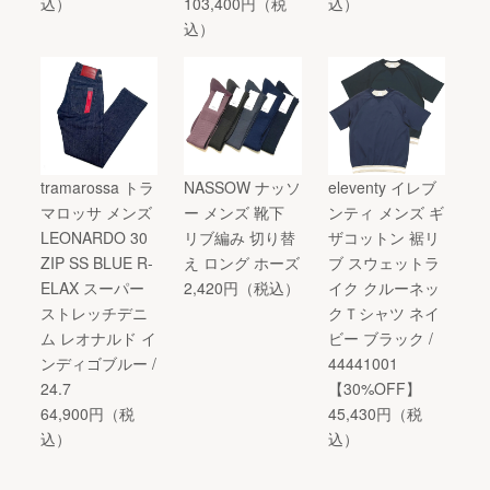
込）
103,400円（税
込）
込）
tramarossa トラ
NASSOW ナッソ
eleventy イレブ
マロッサ メンズ
ー メンズ 靴下
ンティ メンズ ギ
LEONARDO 30
リブ編み 切り替
ザコットン 裾リ
ZIP SS BLUE R-
え ロング ホーズ
ブ スウェットラ
ELAX スーパー
2,420円（税込）
イク クルーネッ
ストレッチデニ
クＴシャツ ネイ
ム レオナルド イ
ビー ブラック /
ンディゴブルー /
44441001
24.7
【30%OFF】
64,900円（税
45,430円（税
込）
込）