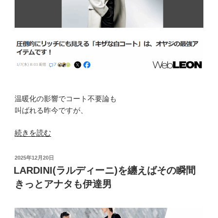
外
す
LARDINI(ラ
ル
デ
ィ
ー
ニ)
の
温暖化の影響でコート不要論も
コ
叫ばれる昨今ですが、
ー
ト
“よ
続きを読む
＆
り
ジ
多
投
2025年12月20日
ャ
く
稿
LARDINI(ラルディーニ)を纏えばその瞬間
日:
ケ
の
きっとアナタも伊達男
ッ
方
ト”
に
の
共