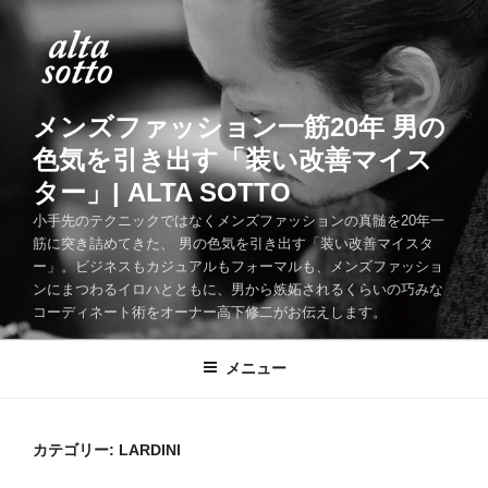
コ
ン
テ
ン
ツ
メンズファッション一筋20年 男の
へ
色気を引き出す「装い改善マイス
ス
ター」| ALTA SOTTO
キ
ッ
小手先のテクニックではなくメンズファッションの真髄を20年一
筋に突き詰めてきた、 男の色気を引き出す「装い改善マイスタ
プ
ー」。ビジネスもカジュアルもフォーマルも、メンズファッショ
ンにまつわるイロハとともに、男から嫉妬されるくらいの巧みな
コーディネート術をオーナー高下修二がお伝えします。
メニュー
カテゴリー:
LARDINI