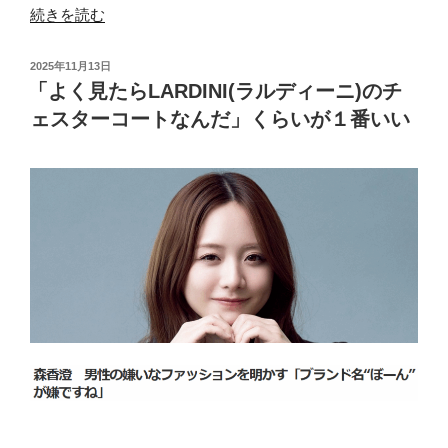
マ)”
“説
続きを読む
の
明
不
投
2025年11月13日
要
稿
「よく見たらLARDINI(ラルディーニ)のチ
日:
の
ェスターコートなんだ」くらいが１番いい
レ
ジ
ェ
ン
ド
た
る
LARDINI(ラ
ル
デ
ィ
ー
ニ)
の