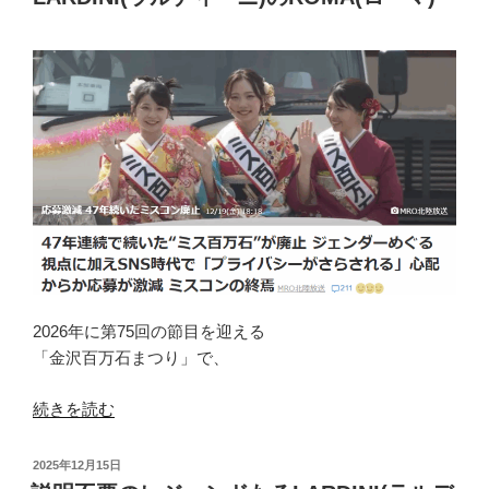
ニ)
ス
を
タ
纏
ー
え
コ
ば
ー
そ
ト”
の
の
瞬
間
き
っ
と
ア
2026年に第75回の節目を迎える
ナ
「金沢百万石まつり」で、
タ
も
“そ
続きを読む
伊
こ
達
に
投
2025年12月15日
男”
は
稿