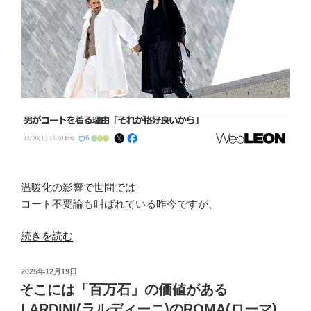
感
し
て
頂
け
る
で
あ
ろ
う
LARDINI(ラ
温暖化の影響で世間では
ル
コート不要論も叫ばれている昨今ですが、
デ
ィ
“LARDINI(ラ
続きを読む
ー
ル
ニ)
デ
投
2025年12月19日
の
ィ
稿
そこには「百万石」の価値がある
チ
日:
ー
LARDINI(ラルディーニ)のROMA(ローマ)
ェ