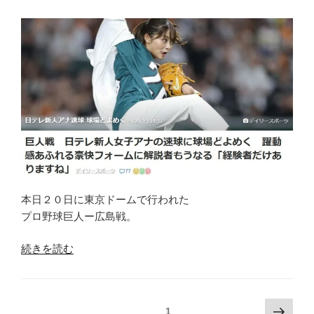
な
対
戦
で
あ
っ
て
も
主
役
は
も
本日２０日に東京ドームで行われた
ち
プロ野球巨人ー広島戦。
ろ
ん
“幅
続きを読む
LARDINI(ラ
広
ル
い
デ
シ
投
次
固定ページ
1
ィ