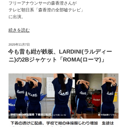
フリーアナウンサーの森香澄さんが
チ
テレビ朝日系「森香澄の全部嘘テレビ」
ェ
に出演。
ス
タ
“「よ
続きを読む
ー
く
コ
見
投
2025年11月7日
ー
た
稿
今も昔も紺が鉄板、LARDINI(ラルディー
ト”
日:
ら
ニ)の2Bジャケット「ROMA(ローマ)」
の
LARDINI(ラ
ル
デ
ィ
ー
ニ)
の
チ
ェ
ス