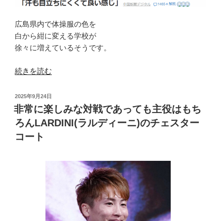
タ
ー
広島県内で体操服の色を
コ
白から紺に変える学校が
ー
徐々に増えているそうです。
ト
な
“今
続きを読む
ん
も
だ」
昔
投
2025年9月24日
く
も
稿
非常に楽しみな対戦であっても主役はもち
ら
日:
紺
ろんLARDINI(ラルディーニ)のチェスター
い
が
コート
が
鉄
１
板、
番
LARDINI(ラ
い
ル
い”
デ
の
ィ
ー