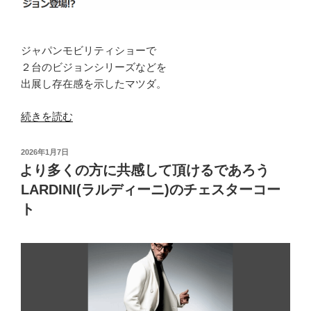
ニ)
の
「核」
ジャパンモビリティショーで
と
２台のビジョンシリーズなどを
な
出展し存在感を示したマツダ。
る
ジ
“あ
続きを読む
ャ
え
ケ
て
投
2026年1月7日
ッ
ブ
稿
より多くの方に共感して頂けるであろう
ト”
日:
ラ
LARDINI(ラルディーニ)のチェスターコー
の
ン
ト
ド
シ
ン
ボ
ル
を