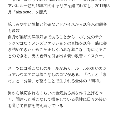
アパレル一筋約16年間のキャリアを経て独立し、2017年8
月「alta sotto」を開業
親しみやすい性格と的確なアドバイスから20年来の顧客
も多数
自身が無類の洋服好きであることから、小手先のテクニ
ックではなくメンズファッションの真髄を20年一筋に突
き詰めてきたからこそ正しく巧みな着こなしを伝えるこ
とのできる、男の色気を引き出す装い改善マイスター」
スーツには着こなしのルールがあり、ルールの無いカジ
ュアルウエアには着こなしのコツがある。「色」と「素
材」と「分量」が整うことで生まれる全体の「調和」
男から嫉妬されるくらいの色気ある男を作り上げるべ
く、間違った着こなしで損をしている男性に日々の装い
を通じて自信を与え続けている