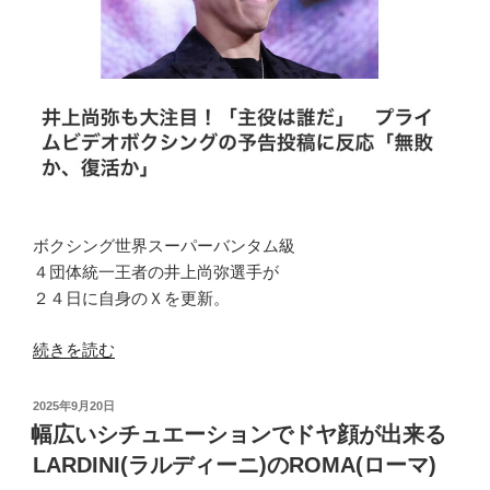
ニ)
の
2B
ジ
ャ
ケ
ッ
ト
「ROMA(ロ
ー
ボクシング世界スーパーバンタム級
マ)」”
４団体統一王者の井上尚弥選手が
の
２４日に自身のＸを更新。
“非
続きを読む
常
に
投
2025年9月20日
楽
稿
幅広いシチュエーションでドヤ顔が出来る
日:
し
LARDINI(ラルディーニ)のROMA(ローマ)
み