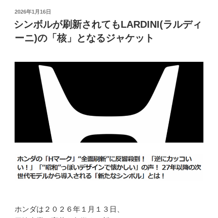
投
2026年1月16日
稿
シンボルが刷新されてもLARDINI(ラルディ
日:
ーニ)の「核」となるジャケット
ホンダは２０２６年１月１３日、