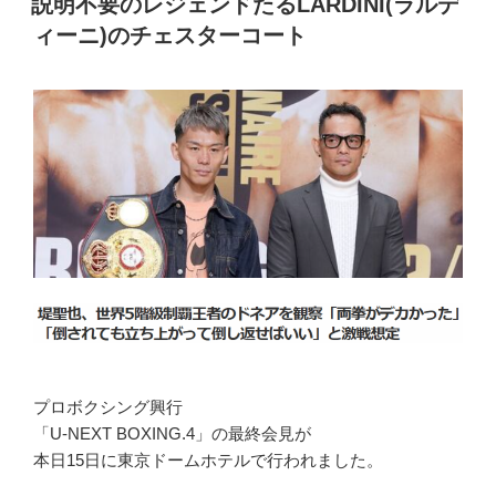
説明不要のレジェンドたるLARDINI(ラルデ
日:
の
「百
ィーニ)のチェスターコート
万
石」
の
価
値
が
あ
る
LARDINI(ラ
ル
デ
ィ
ー
ニ)
プロボクシング興行
の
「U-NEXT BOXING.4」の最終会見が
ROMA(ロ
本日15日に東京ドームホテルで行われました。
ー