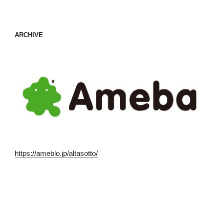
ARCHIVE
https://ameblo.jp/altasotto/