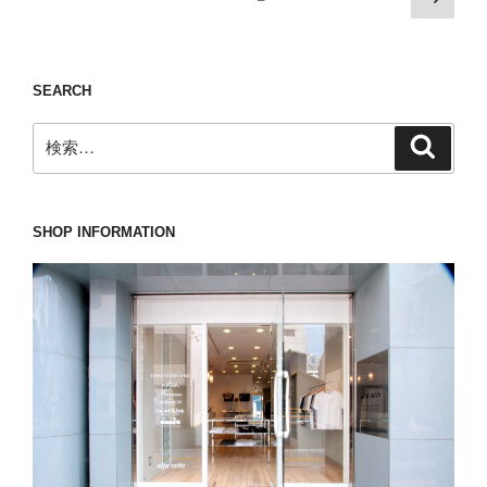
チ
の
稿
ー
ュ
ペ
の
ニ)
エ
ー
の
ペ
ー
SEARCH
ジ
チ
シ
ー
ェ
ョ
検
ジ
検
ス
索
ン
索:
送
タ
で
り
ー
ド
SHOP INFORMATION
コ
ヤ
ー
顔
ト”
が
の
出
来
る
LARDINI(ラ
ル
デ
ィ