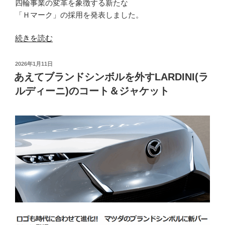
四輪事業の変革を象徴する新たな
「Ｈマーク」の採用を発表しました。
“シ
続きを読む
ン
ボ
投
2026年1月11日
ル
稿
あえてブランドシンボルを外すLARDINI(ラ
日:
が
ルディーニ)のコート＆ジャケット
刷
新
さ
れ
て
も
LARDINI(ラ
ル
デ
ィ
ー