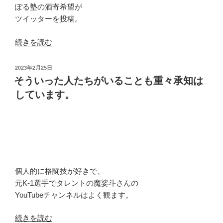
ぽる塾の酒寄希望が
選
ツイッターを投稿。
ぶ
か
“非・
続きを読む
は
構
あ
築
投
な
2023年2月25日
的
稿
そういった人たちがいることも重々承知は
た
日:
な
次
しています。
も
第。”
の
の
が
主
軸
に
個人的に格闘技が好きで、
な
元K-1選手でタレントの魔娑斗さんの
っ
YouTubeチャンネルはよく観ます。
て
き
“そ
続きを読む
て