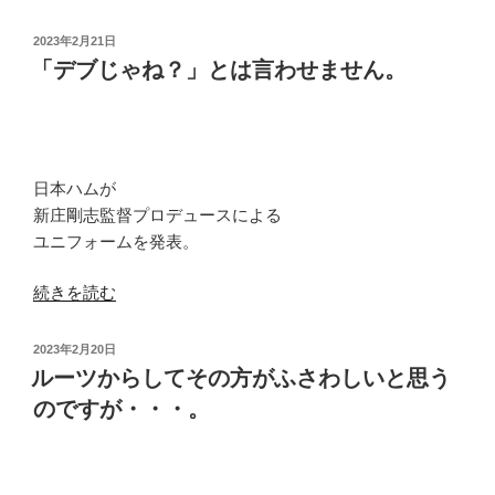
初
ま
か
し
投
2023年2月21日
ら
稿
「デブじゃね？」とは言わせません。
ょ
日:
最
う。”
後
の
ま
で
日本ハムが
苦
新庄剛志監督プロデュースによる
し
ユニフォームを発表。
紛
れ
“「デ
続きを読む
感
ブ
が
じ
投
2023年2月20日
ハ
ゃ
稿
ルーツからしてその方がふさわしいと思う
ン
日:
ね？」
のですが・・・。
パ
と
な
は
い??”
言
の