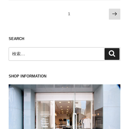
的
し
に
い
投
次
固定ページ
1
は
と
の
稿
年
思
ペ
の
中
う
ー
ペ
無
の
SEARCH
ジ
休
ー
で
で
検
す
ジ
検
索
す
索:
が・・・。”
送
が
の
り
真
SHOP INFORMATION
夏
は
休
息
が
必
要
で