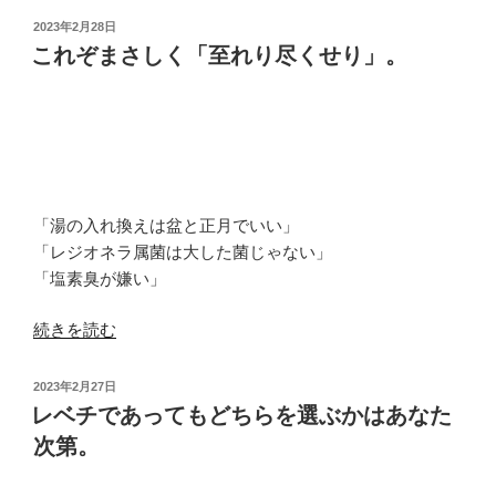
投
2023年2月28日
稿
これぞまさしく「至れり尽くせり」。
日:
「湯の入れ換えは盆と正月でいい」
「レジオネラ属菌は大した菌じゃない」
「塩素臭が嫌い」
“こ
続きを読む
れ
ぞ
投
2023年2月27日
ま
稿
レベチであってもどちらを選ぶかはあなた
日:
さ
次第。
し
く