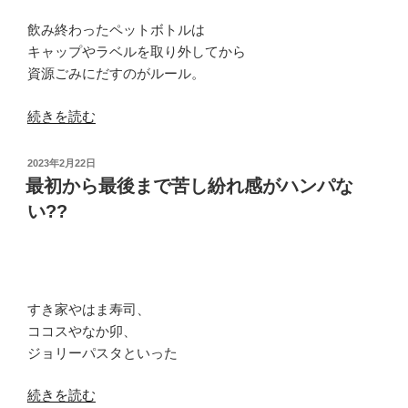
い
い
飲み終わったペットボトルは
で
ま
キャップやラベルを取り外してから
に
す。”
資源ごみにだすのがルール。
ブ
の
ル
“そ
続きを読む
ー
ん
も
な
投
2023年2月22日
あ
お
稿
最初から最後まで苦し紛れ感がハンパな
る
日:
考
い??
「看
え
板」
は
で
捨
す。”
て
の
すき家やはま寿司、
る
ココスやなか卯、
よ
ジョリーパスタといった
う
に
“最
続きを読む
し