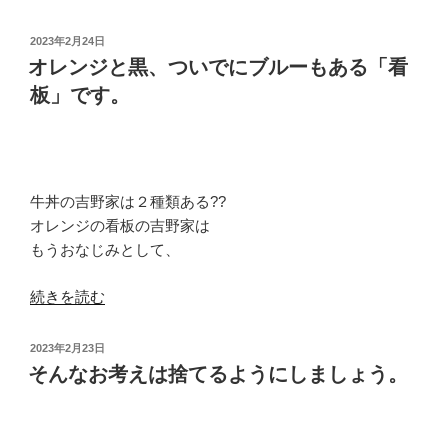
う
い
い
投
る
2023年2月24日
っ
稿
オレンジと黒、ついでにブルーもある「看
よ
日:
た
う
板」です。
人
に
た
感
ち
じ
が
ま
牛丼の吉野家は２種類ある??
い
す。”
オレンジの看板の吉野家は
る
の
もうおなじみとして、
こ
と
“オ
続きを読む
も
レ
重々
ン
承
投
2023年2月23日
ジ
稿
そんなお考えは捨てるようにしましょう。
知
日:
と
は
黒、
し
つ
て