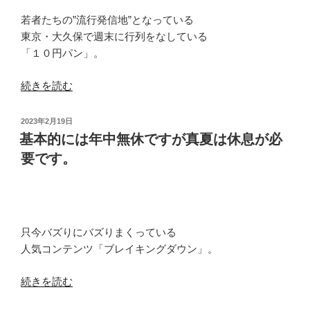
わ
若者たちの”流行発信地”となっている
せ
東京・大久保で週末に行列をなしている
ま
「１０円パン」。
せ
ん。”
“ル
続きを読む
の
ー
ツ
投
2023年2月19日
か
稿
基本的には年中無休ですが真夏は休息が必
日:
ら
要です。
し
て
そ
の
只今バズりにバズりまくっている
方
人気コンテンツ「ブレイキングダウン」。
が
ふ
“基
続きを読む
さ
本
わ