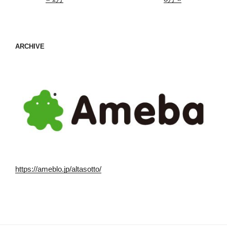
ARCHIVE
https://ameblo.jp/altasotto/