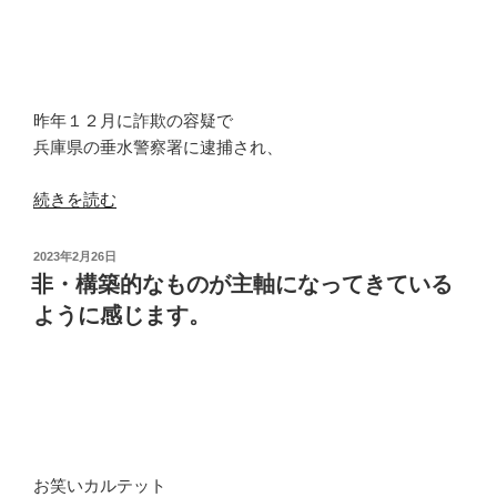
「至
れ
り
尽
昨年１２月に詐欺の容疑で
く
兵庫県の垂水警察署に逮捕され、
せ
り」。”
“レ
続きを読む
の
ベ
チ
投
2023年2月26日
で
稿
非・構築的なものが主軸になってきている
日:
あ
ように感じます。
っ
て
も
ど
ち
ら
お笑いカルテット
を