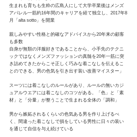
生まれも育ちも生粋の広島人にして大学卒業後はメンズ
アパレル一筋約16年間のキャリアを経て独立し、2017年8
月「alta sotto」を開業
親しみやすい性格と的確なアドバイスから20年来の顧客
も多数
自身が無類の洋服好きであることから、小手先のテクニ
ックではなくメンズファッションの真髄を20年一筋に突
き詰めてきたからこそ正しく巧みな着こなしを伝えるこ
とのできる、男の色気を引き出す装い改善マイスター」
スーツには着こなしのルールがあり、ルールの無いカジ
ュアルウエアには着こなしのコツがある。「色」と「素
材」と「分量」が整うことで生まれる全体の「調和」
男から嫉妬されるくらいの色気ある男を作り上げるべ
く、間違った着こなしで損をしている男性に日々の装い
を通じて自信を与え続けている