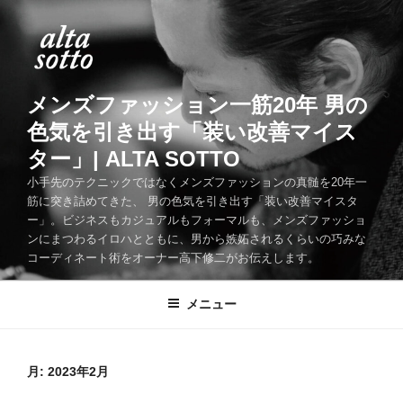
コ
ン
テ
ン
ツ
メンズファッション一筋20年 男の
へ
色気を引き出す「装い改善マイス
ス
ター」| ALTA SOTTO
キ
ッ
小手先のテクニックではなくメンズファッションの真髄を20年一
筋に突き詰めてきた、 男の色気を引き出す「装い改善マイスタ
プ
ー」。ビジネスもカジュアルもフォーマルも、メンズファッショ
ンにまつわるイロハとともに、男から嫉妬されるくらいの巧みな
コーディネート術をオーナー高下修二がお伝えします。
メニュー
月:
2023年2月