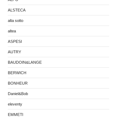
ALSTECA
alta sotto
altea
ASPESI
AUTRY
BAUDOIN&LANGE
BERWICH
BONHEUR
Daniel&Bob
eleventy
EMMETI