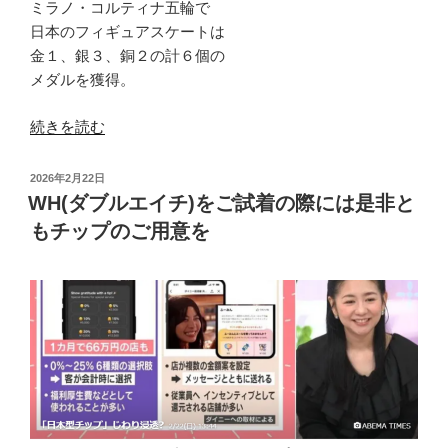
ー
ミラノ・コルティナ五輪で
テ)
日本のフィギュアスケートは
に
金１、銀３、銅２の計６個の
共
メダルを獲得。
感
し
“Ｗ
続きを読む
て
Ｈ
の
(ダ
投
2026年2月22日
す
ブ
稿
WH(ダブルエイチ)をご試着の際には是非と
日:
ご
ル
もチップのご用意を
い
エ
宣
イ
伝
チ)
は
の
絶
ハ
大
イ
な
ブ
効
リ
果??”
ッ