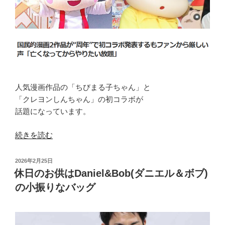
ァ
ン
を
増
や
し
続
人気漫画作品の「ちびまる子ちゃん」と
け
「クレヨンしんちゃん」の初コラボが
る
話題になっています。
BERWICH(ベ
ル
“決
続きを読む
ウ
し
ィ
て
ッ
投
2026年2月25日
め
稿
休日のお供はDaniel&Bob(ダニエル＆ボブ)
チ)
日:
ち
の
の小振りなバッグ
ゃ
SCOTCH(ス
く
コ
ち
ッ