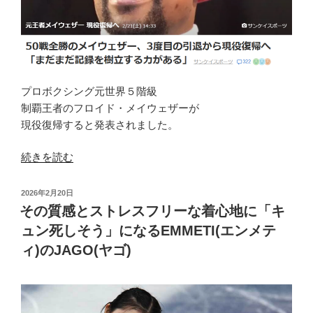
に
は
是
非
と
プロボクシング元世界５階級
も
制覇王者のフロイド・メイウェザーが
チ
現役復帰すると発表されました。
ッ
プ
“引
続きを読む
の
退
ご
と
投
2026年2月20日
用
復
稿
その質感とストレスフリーな着心地に「キ
意
日:
帰
ュン死しそう」になるEMMETI(エンメテ
を”
を
ィ)のJAGO(ヤゴ)
の
繰
り
返
す