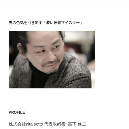
男の色気を引き出す「装い改善マイスター」
PROFILE
株式会社alta sotto 代表取締役 高下 修二