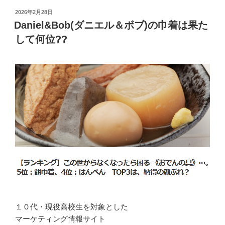
投
2026年2月28日
稿
Daniel&Bob(ダニエル＆ボブ)の巾着は果た
日:
して何位??
１０代・現役高校生を対象とした
マーケティング情報サイト