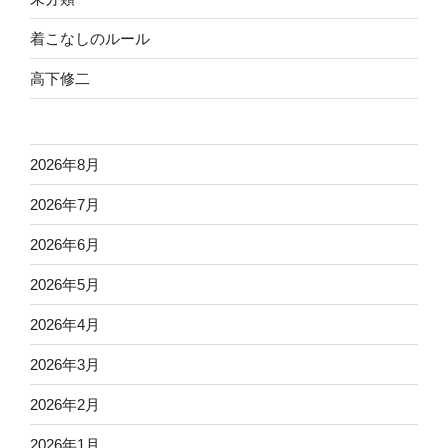
着こなしのルール
高下修二
2026年8月
2026年7月
2026年6月
2026年5月
2026年4月
2026年3月
2026年2月
2026年1月