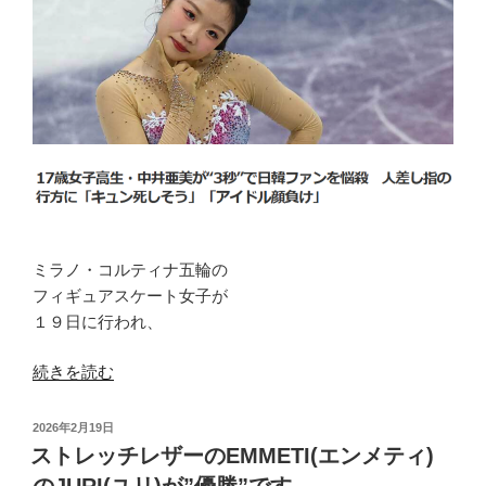
Daniel&Bob(ダ
ニ
エ
ル
＆
ボ
ブ)
の
新・
定
ミラノ・コルティナ五輪の
番
フィギュアスケート女子が
モ
１９日に行われ、
デ
ル”
“そ
続きを読む
の
の
質
投
2026年2月19日
感
稿
ストレッチレザーのEMMETI(エンメティ)
日:
と