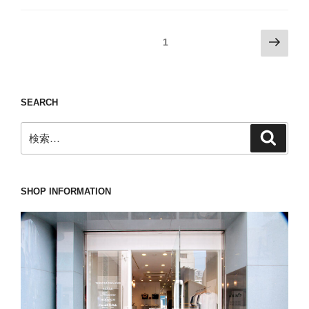
レ
に
ッ
な
投
次
固定ページ
1
チ
る
の
稿
レ
EMMETI(エ
ペ
の
ザ
ン
ー
ペ
ー
メ
SEARCH
ジ
の
ー
テ
EMMETI(エ
検
ィ)
ジ
検
索
ン
索:
の
送
メ
JAGO(ヤ
り
テ
ゴ)”
SHOP INFORMATION
ィ)
の
の
JURI(ユ
リ)
が”優
勝”で
す”