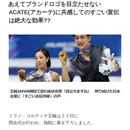
お
稿
あえてブランドロゴを目立たせない
男」”
日:
供
ACATE(アカーテ)に共感してのすごい宣伝
の
は
は絶大な効果??
Daniel&Bob(ダ
ニ
エ
ル
＆
ボ
ブ)
の
小
振
り
な
バ
ッ
ミラノ・コルティナ五輪は２２日に
グ”
閉会式が行われ、熱戦に幕を下ろしました。
の