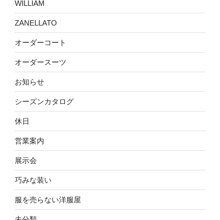
WILLIAM
ZANELLATO
オーダーコート
オーダースーツ
お知らせ
シーズンカタログ
休日
営業案内
展示会
巧みな装い
服を売らない洋服屋
未分類