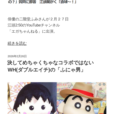
の
俳優の二階堂ふみさんが２月２７日
江頭2:50のYouTubeチャンネル
「エガちゃんねる」に出演。
“シ
続きを読む
ー
ズ
投
2026年2月26日
ン
稿
決してめちゃくちゃなコラボではない
日:
を
WH(ダブルエイチ)の「ふにゃ男」
重
ね
る
ご
と
に
フ