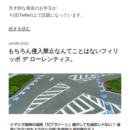
天才的な発送のお年玉が
Ｘ(旧Twitter)上で話題になっています。
“シ
続きを読む
ー
ル
投
2024年1月5日
は
稿
もちろん侵入禁止なんてことはないフィリ
日:
簡
ッポ デ ローレンティス。
単
に
手
に
入
る
け
ど
本
当