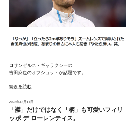
こ
と
は
な
い
フ
ィ
リ
ッ
ロサンゼルス・ギャラクシーの
ポ
吉田麻也のオフショットが話題です。
デ
ロ
“や
続きを読む
ー
た
レ
ら
ン
投
2023年12月11日
長
稿
テ
「襟」だけではなく「柄」も可愛いフィリ
日:
い
ィ
ッポ デ ローレンティス。
フ
ス。”
ィ
の