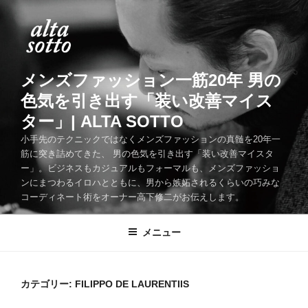
コ
ン
テ
ン
ツ
メンズファッション一筋20年 男の
へ
色気を引き出す「装い改善マイス
ス
ター」| ALTA SOTTO
キ
ッ
小手先のテクニックではなくメンズファッションの真髄を20年一
筋に突き詰めてきた、 男の色気を引き出す「装い改善マイスタ
プ
ー」。ビジネスもカジュアルもフォーマルも、メンズファッショ
ンにまつわるイロハとともに、男から嫉妬されるくらいの巧みな
コーディネート術をオーナー高下修二がお伝えします。
メニュー
カテゴリー:
FILIPPO DE LAURENTIIS