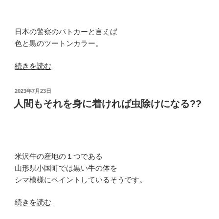
ャ
ギ
日本の警察のパトカーと言えば
ー
色と黒のツートンカラー。
で
エ
“今
続きを読む
ア
の
リ
う
投
2023年7月23日
ー
ち
稿
人間もそれを身に着ければ虫除けになる??
な
日:
に
フ
ハ
ィ
ッ
リ
キ
ッ
米沢牛の産地の１つである
リ
ポ
山形県小国町では黒い牛の体を
さ
デ
シマ模様にペイントしているそうです。
せ
ロ
て
ー
“人
続きを読む
お
レ
間
き