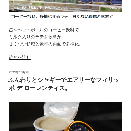
チ
の
中
で
缶やペットボトルのコーヒー飲料で
も
ミルク入りのラテ系飲料が
ま
甘くない領域と素材の両面で多様化。
だ
ま
“と
続きを読む
だ
っ
良
て
投
2023年10月28日
心
も
稿
ふんわりとシャギーでエアリーなフィリッ
的
日:
甘
ポ デ ローレンティス。
な
い
フ
ア
ィ
ル
リ
パ
ッ
カ
ポ
と
デ