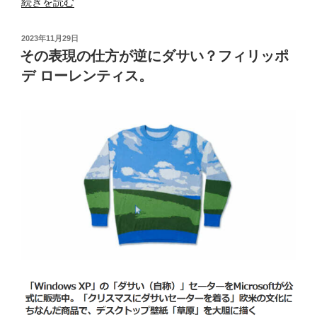
“「襟」
続きを読む
短
だ
さ
け
投
2023年11月29日
が
で
稿
その表現の仕方が逆にダサい？フィリッポ
気
日:
は
デ ローレンティス。
に
な
な
く
り
「柄」
ま
も
す。”
可
の
愛
い
フ
ィ
リ
ッ
ポ
デ
ロ