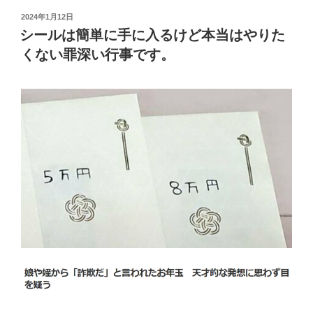
投
2024年1月12日
稿
シールは簡単に手に入るけど本当はやりた
日:
くない罪深い行事です。