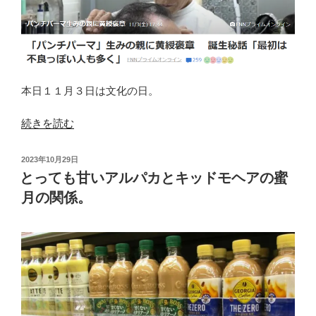
フ
ィ
リ
ッ
ポ
本日１１月３日は文化の日。
デ
ロ
“ダ
続きを読む
ー
ブ
レ
ル
投
2023年10月29日
ン
パ
稿
とっても甘いアルパカとキッドモヘアの蜜
テ
日:
ン
月の関係。
ィ
チ・
ス。”
ト
の
リ
プ
ル
パ
ン