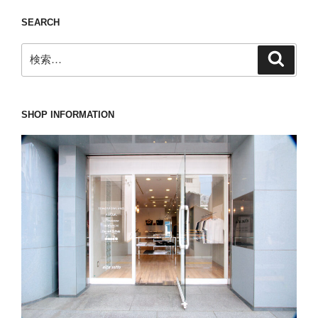
ン
も
ま
テ
SEARCH
そ
し
ィ
れ
ょ
検
検
ス。”
を
索
う。”
索:
の
身
の
に
着
SHOP INFORMATION
け
れ
ば
虫
除
け
に
な
る??”
の