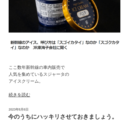
キ
ロ
ッ
ー
ド
レ
モ
ン
ヘ
テ
ア
ィ
の
ス”
蜜
の
月
の
ここ数年新幹線の車内販売で
関
人気を集めているスジャータの
係。”
アイスクリーム。
の
“ふ
続きを読む
ん
わ
投
2023年8月6日
り
稿
今のうちにハッキリさせておきましょう。
日:
と
シ