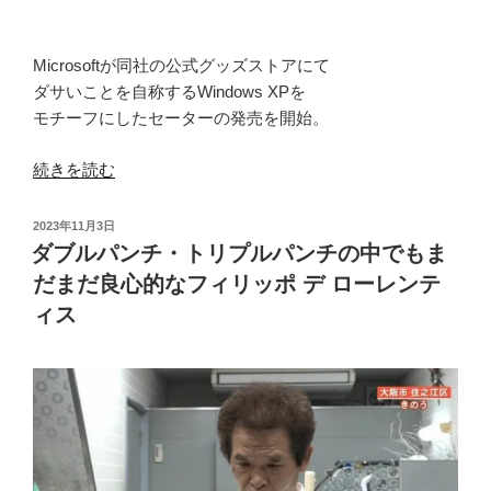
ー
レ
ン
Microsoftが同社の公式グッズストアにて
テ
ダサいことを自称するWindows XPを
ィ
モチーフにしたセーターの発売を開始。
ス。”
の
“そ
続きを読む
の
表
投
2023年11月3日
現
稿
ダブルパンチ・トリプルパンチの中でもま
日:
の
だまだ良心的なフィリッポ デ ローレンテ
仕
ィス
方
が
逆
に
ダ
サ
い？