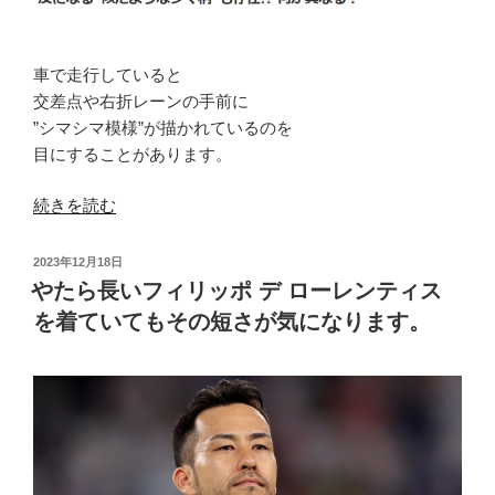
は
や
り
車で走行していると
た
交差点や右折レーンの手前に
く
”シマシマ模様”が描かれているのを
な
目にすることがあります。
い
罪
“も
続きを読む
深
ち
い
ろ
投
2023年12月18日
行
ん
稿
やたら長いフィリッポ デ ローレンティス
事
日:
侵
を着ていてもその短さが気になります。
で
入
す。”
禁
の
止
な
ん
て