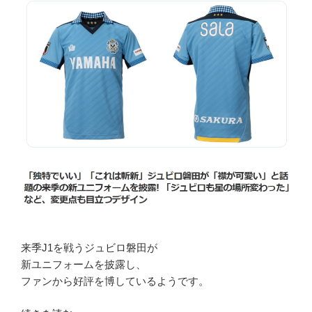
リ
ッ
ポ
デ
ロ
ー
レ
ン
テ
ィ
ス
を
着
て
い
来季J1を戦うジュビロ磐田が
て
新ユニフォームを披露し、
も
ファンから好評を博しているようです。
そ
の