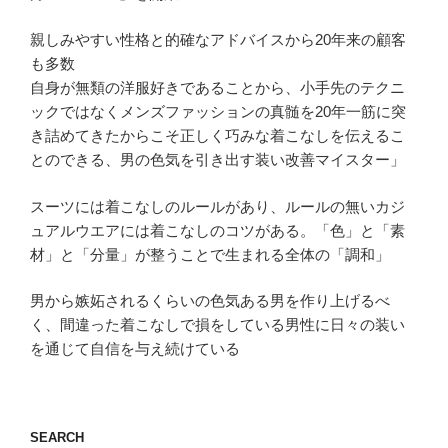
親しみやすい性格と的確なアドバイスから20年来の顧客
も多数
自身が無類の洋服好きであることから、小手先のテクニ
ックではなくメンズファッションの真髄を20年一筋に突
き詰めてきたからこそ正しく巧みな着こなしを伝えるこ
とのできる、男の色気を引き出す装い改善マイスター」
スーツには着こなしのルールがあり、ルールの無いカジ
ュアルウエアには着こなしのコツがある。「色」と「素
材」と「分量」が整うことで生まれる全体の「調和」
男から嫉妬されるくらいの色気ある男を作り上げるべ
く、間違った着こなしで損をしている男性に日々の装い
を通じて自信を与え続けている
SEARCH