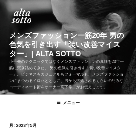
コ
ン
テ
ン
ツ
メンズファッション一筋20年 男の
へ
色気を引き出す「装い改善マイス
ス
ター」| ALTA SOTTO
キ
ッ
小手先のテクニックではなくメンズファッションの真髄を20年一
筋に突き詰めてきた、 男の色気を引き出す「装い改善マイスタ
プ
ー」。ビジネスもカジュアルもフォーマルも、メンズファッショ
ンにまつわるイロハとともに、男から嫉妬されるくらいの巧みな
コーディネート術をオーナー高下修二がお伝えします。
メニュー
月:
2023年5月