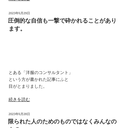
つ
の
投
2023年5月29日
重
稿
圧倒的な自信も一撃で砕かれることがあり
日:
り
ます。
は
体
に
負
荷
を
とある「洋服のコンサルタント」
か
という方が書かれた記事にふと
け
目がとまりました。
る
た
“圧
続きを読む
め
倒
の
的
投
も
2023年5月28日
な
稿
限られた人のためのものではなくみんなの
の
日:
自