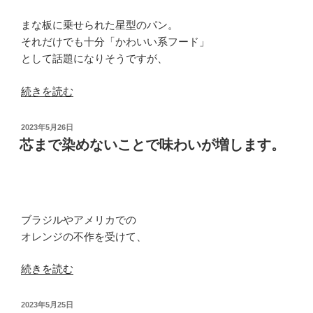
も
まな板に乗せられた星型のパン。
の
それだけでも十分「かわいい系フード」
で
として話題になりそうですが、
は
な
“レ
続きを読む
く
ト
み
ロ
投
2023年5月26日
ん
な
稿
芯まで染めないことで味わいが増します。
な
日:
ル
の
ッ
も
ク
の。”
ス
の
ブラジルやアメリカでの
が
オレンジの不作を受けて、
逆
に
“芯
続きを読む
新
ま
鮮
で
投
2023年5月25日
で