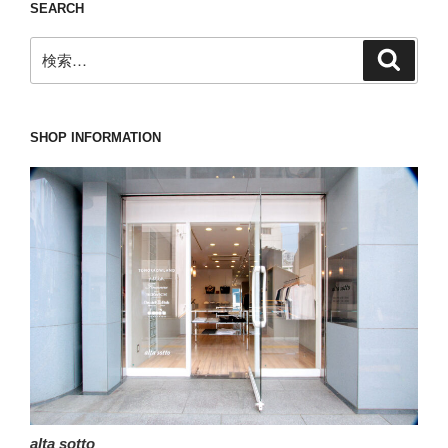
SEARCH
と
ジ
空
ー
は!?”
白
検
ジ
検
の
索
の
索:
送
５
り
日
SHOP INFORMATION
間。”
の
alta sotto