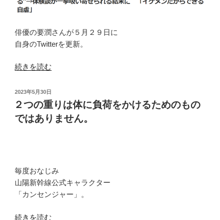
俳優の要潤さんが５月２９日に
自身のTwitterを更新。
“そ
続きを読む
れ
が
投
2023年5月30日
最
稿
２つの重りは体に負荷をかけるためのもの
日:
も
ではありません。
大
切
な
部
毎度おなじみ
分
山陽新幹線公式キャラクター
で
「カンセンジャー」。
す。”
の
“２
続きを読む