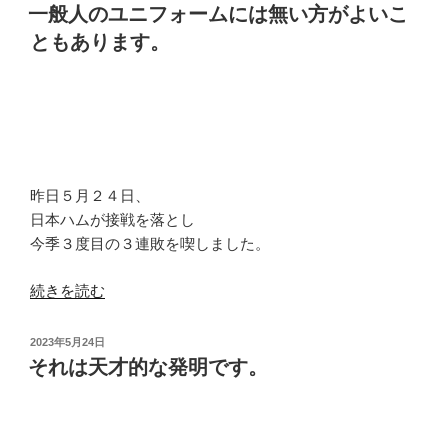
染
稿
一般人のユニフォームには無い方がよいこ
す。”
日:
め
ともあります。
の
な
い
こ
と
で
味
昨日５月２４日、
わ
日本ハムが接戦を落とし
い
今季３度目の３連敗を喫しました。
が
増
“一
続きを読む
し
般
ま
人
投
す。”
2023年5月24日
の
稿
それは天才的な発明です。
の
日:
ユ
ニ
フ