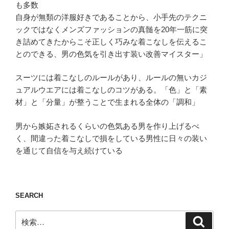
も多数
自身が無類の洋服好きであることから、小手先のテクニ
ックではなくメンズファッションの真髄を20年一筋に突
き詰めてきたからこそ正しく巧みな着こなしを伝えるこ
とのできる、男の色気を引き出す装い改善マイスター」
スーツには着こなしのルールがあり、ルールの無いカジ
ュアルウエアには着こなしのコツがある。「色」と「素
材」と「分量」が整うことで生まれる全体の「調和」
男から嫉妬されるくらいの色気ある男を作り上げるべ
く、間違った着こなしで損をしている男性に日々の装い
を通じて自信を与え続けている
SEARCH
検
検
索
索: