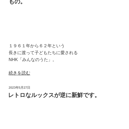
で
もの。
信
は
も
あ
一
り
撃
ま
で
せ
砕
ん。”
１９６１年から６２年という
か
の
長きに渡って子どもたちに愛される
れ
NHK「みんなのうた」。
る
こ
“限
続きを読む
と
ら
が
れ
投
あ
2023年5月27日
た
稿
レトロなルックスが逆に新鮮です。
り
日:
人
ま
の
す。”
た
の
め
の