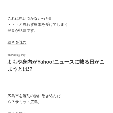
ォ
ー
ム
これは思いつかなかった!!
に
・・・と思わず衝撃を受けてしまう
は
発見が話題です。
無
い
“そ
続きを読む
方
れ
が
は
投
2023年5月23日
よ
天
稿
よもや身内がYahoo!ニュースに載る日がこ
い
日:
才
ようとは!?
こ
的
と
な
も
発
あ
明
り
広島市を混乱の渦に巻き込んだ
で
ま
Ｇ７サミット広島。
す。”
す。”
の
の