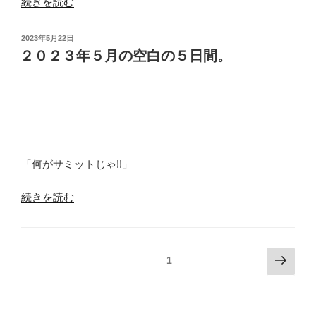
“よ
続きを読む
も
や
投
2023年5月22日
身
稿
２０２３年５月の空白の５日間。
日:
内
が
Yahoo!
ニ
ュ
ー
「何がサミットじゃ!!」
ス
に
“２
続きを読む
載
０
る
２
日
３
が
投
次
固定ページ
1
年
こ
の
稿
５
よ
ペ
の
月
う
ー
ペ
の