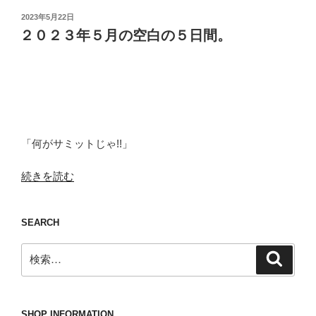
投
2023年5月22日
稿
２０２３年５月の空白の５日間。
日:
「何がサミットじゃ!!」
“２
続きを読む
０
２
SEARCH
３
年
検
検
５
索
索:
月
の
空
SHOP INFORMATION