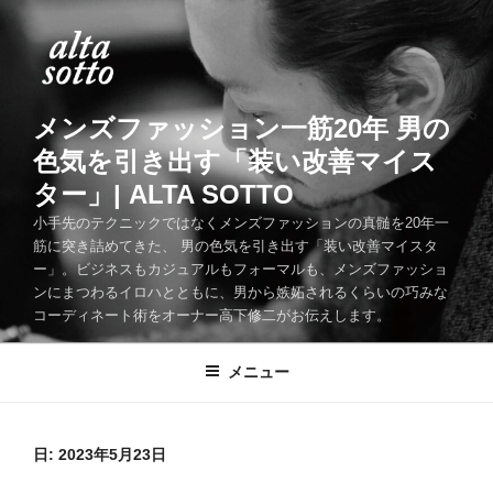
コ
ン
テ
ン
ツ
メンズファッション一筋20年 男の
へ
色気を引き出す「装い改善マイス
ス
ター」| ALTA SOTTO
キ
ッ
小手先のテクニックではなくメンズファッションの真髄を20年一
筋に突き詰めてきた、 男の色気を引き出す「装い改善マイスタ
プ
ー」。ビジネスもカジュアルもフォーマルも、メンズファッショ
ンにまつわるイロハとともに、男から嫉妬されるくらいの巧みな
コーディネート術をオーナー高下修二がお伝えします。
メニュー
日:
2023年5月23日