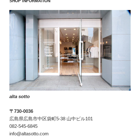
SHOP INFORMATION
ー
ス
に
載
る
日
が
こ
よ
う
と
は!?”
alta sotto
の
〒730-0036
広島県広島市中区袋町5-38 山中ビル101
082-545-6845
info@altasotto.com