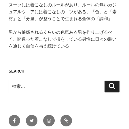
スーツには着こなしのルールがあり、ルールの無いカジ
ュアルウエアには着こなしのコツがある。「色」と「素
材」と「分量」が整うことで生まれる全体の「調和」
男から嫉妬されるくらいの色気ある男を作り上げるべ
く、間違った着こなしで損をしている男性に日々の装い
を通じて自信を与え続けている
SEARCH
検
検
索
索:
Facebook
Twitter
Instagram
ONLINE
STORE