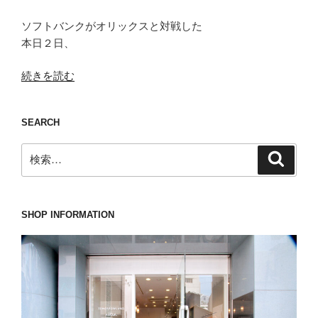
ソフトバンクがオリックスと対戦した
本日２日、
“タ
続きを読む
イ
ミ
SEARCH
ン
グ
検
検
を
索
索:
逃
す
と
SHOP INFORMATION
後々
の
ト
ラ
ウ
マ