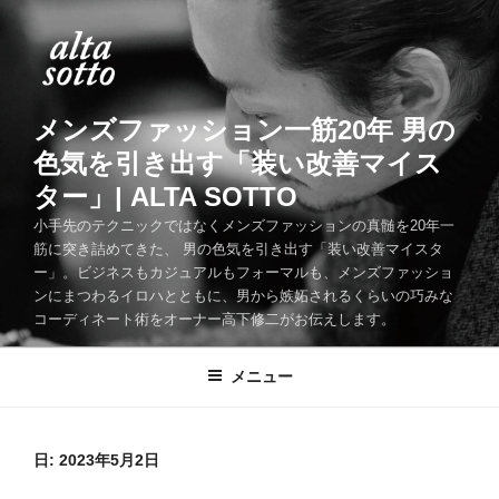
コ
ン
テ
ン
ツ
メンズファッション一筋20年 男の
へ
色気を引き出す「装い改善マイス
ス
ター」| ALTA SOTTO
キ
ッ
小手先のテクニックではなくメンズファッションの真髄を20年一
筋に突き詰めてきた、 男の色気を引き出す「装い改善マイスタ
プ
ー」。ビジネスもカジュアルもフォーマルも、メンズファッショ
ンにまつわるイロハとともに、男から嫉妬されるくらいの巧みな
コーディネート術をオーナー高下修二がお伝えします。
メニュー
日:
2023年5月2日