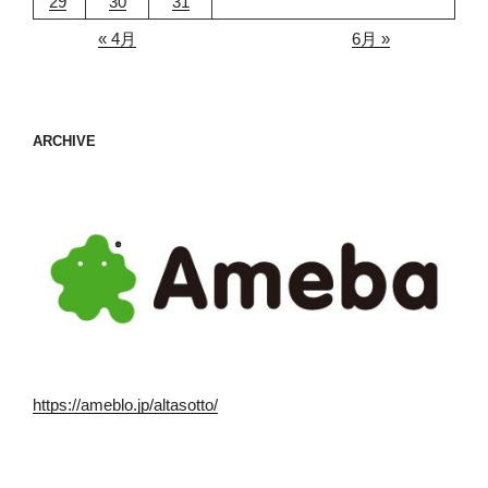
29
30
31
« 4月
6月 »
ARCHIVE
https://ameblo.jp/altasotto/