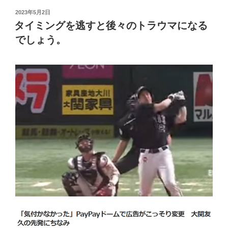
投
2023年5月2日
稿
タイミングを逃すと後々のトラウマになる
日:
でしょう。