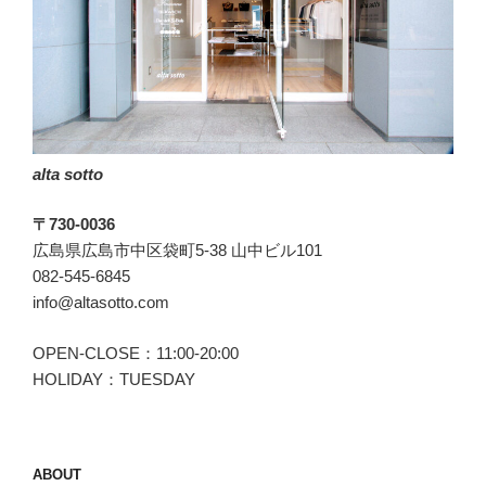
に
な
る
で
し
ょ
alta sotto
う。”
の
〒730-0036
広島県広島市中区袋町5-38 山中ビル101
082-545-6845
info@altasotto.com
OPEN-CLOSE：11:00-20:00
HOLIDAY：TUESDAY
ABOUT