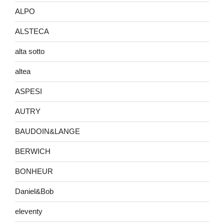
ALPO
ALSTECA
alta sotto
altea
ASPESI
AUTRY
BAUDOIN&LANGE
BERWICH
BONHEUR
Daniel&Bob
eleventy