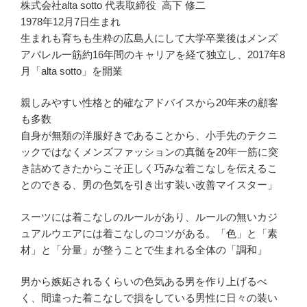
株式会社alta sotto 代表取締役 高下 修二
1978年12月7日生まれ
生まれも育ちも生粋の広島人にして大学卒業後はメンズ
アパレル一筋約16年間のキャリアを経て独立し、2017年8
月「alta sotto」を開業
親しみやすい性格と的確なアドバイスから20年来の顧客
も多数
自身が無類の洋服好きであることから、小手先のテクニ
ックではなくメンズファッションの真髄を20年一筋に突
き詰めてきたからこそ正しく巧みな着こなしを伝えるこ
とのできる、男の色気を引き出す装い改善マイスター」
スーツには着こなしのルールがあり、ルールの無いカジ
ュアルウエアには着こなしのコツがある。「色」と「素
材」と「分量」が整うことで生まれる全体の「調和」
男から嫉妬されるくらいの色気ある男を作り上げるべ
く、間違った着こなしで損をしている男性に日々の装い