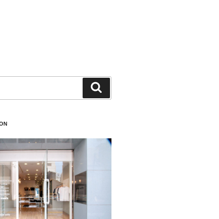
検
索
ION