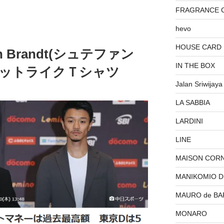
FRAGRANCE 
hevo
HOUSE CARD
 Brandt(シュテファン
IN THE BOX
ェットライクＴシャツ
Jalan Sriwijaya
LA SABBIA
LARDINI
LINE
MAISON COR
MANIKOMIO 
MAURO de BA
MONARO