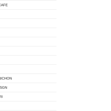
CAFE
NICHON
DSGN
RI