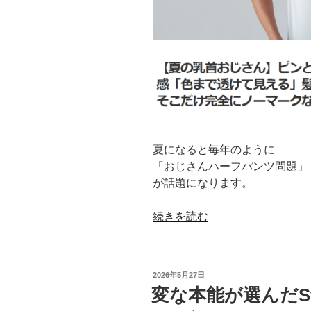
夏になると毎年のように
「おじさんハーフパンツ問題」
が話題になります。
“１
続きを読む
枚
で
存
投
2026年5月27日
在
稿
変な本能が選んだSte
日:
感