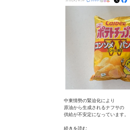
ブ
ラ
ン
ト)
の
ス
ウ
ェ
ッ
ト
ラ
イ
ク
Ｔ
中東情勢の緊迫化により
シ
原油から生成されるナフサの
ャ
供給が不安定になっています。
ツ”
の
““白
続きを読む