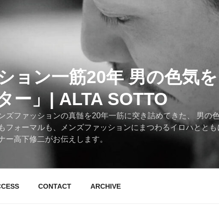
ション一筋20年 男の色気
」| ALTA SOTTO
ンズファッションの真髄を20年一筋に突き詰めてきた、 男の
もフォーマルも、メンズファッションにまつわるイロハととも
ナー高下修二がお伝えします。
CCESS
CONTACT
ARCHIVE