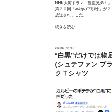
NHK大河ドラマ「豊臣兄弟！」
ェ
第２０回「本物の平蜘蛛」が２
ッ
放送されました。
ト
ラ
“変
続きを読む
イ
な
ク
本
Ｔ
能
シ
投
2026年5月12日
が
ャ
稿
“白黒”だけでは物足りな
日:
選
ツ”
(シュテファン ブ
ん
の
だ
クＴシャツ
Stefan
Brandt(シ
ュ
テ
フ
ァ
ン