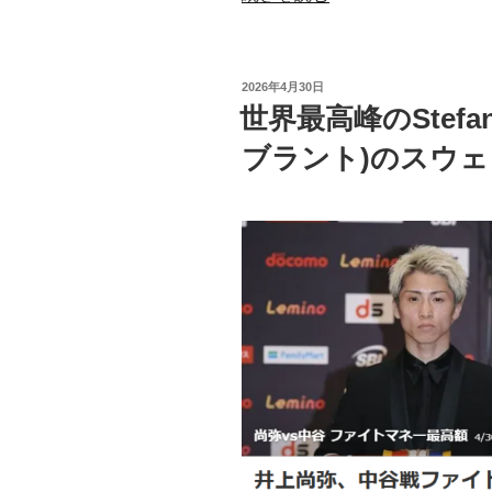
黒”だ
け
で
投
2026年4月30日
は
稿
世界最高峰のStefan
日:
物
ブラント)のスウ
足
り
な
い
Stefan
Brandt
(シ
ュ
テ
フ
ァ
ン
ブ