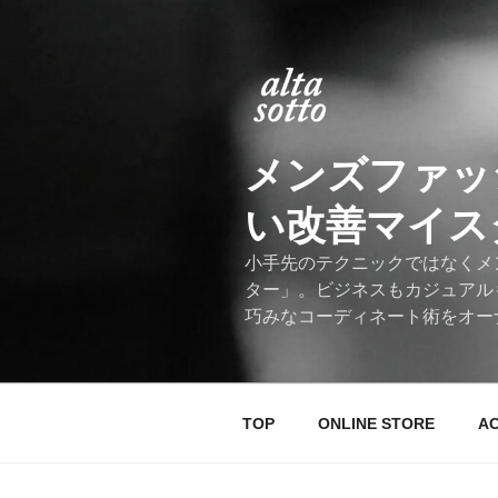
コ
ン
テ
ン
ツ
へ
メンズファッ
ス
キ
い改善マイスター
ッ
プ
小手先のテクニックではなくメ
ター」。ビジネスもカジュアル
巧みなコーディネート術をオー
TOP
ONLINE STORE
A