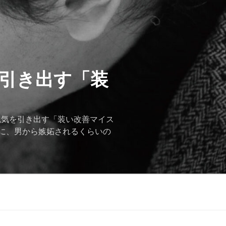
を引き出す「装
色気を引き出す「装い改善マイス
に、男から嫉妬されるくらいの