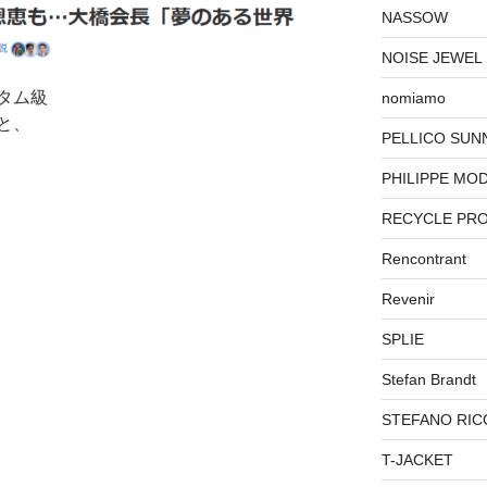
NASSOW
NOISE JEWEL
タム級
nomiamo
と、
PELLICO SUN
PHILIPPE MO
RECYCLE PR
Rencontrant
Revenir
SPLIE
Stefan Brandt
STEFANO RIC
T-JACKET