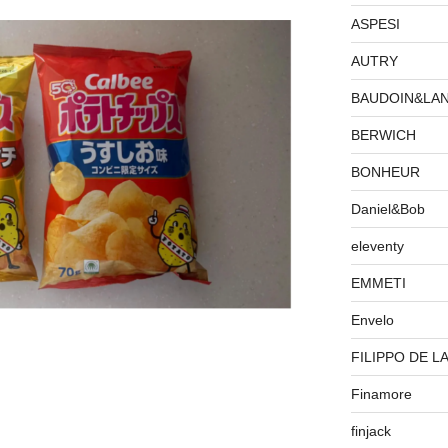
ASPESI
AUTRY
BAUDOIN&LA
BERWICH
BONHEUR
Daniel&Bob
eleventy
EMMETI
Envelo
FILIPPO DE L
Finamore
finjack