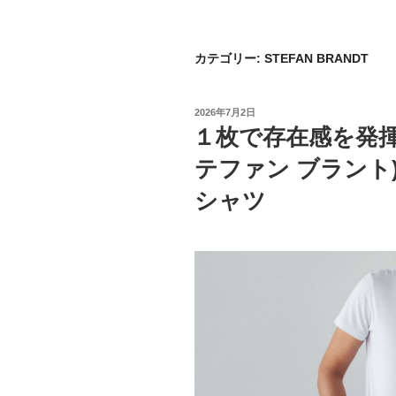
カテゴリー:
STEFAN BRANDT
投
2026年7月2日
稿
１枚で存在感を発揮する
日:
テファン ブラント
シャツ