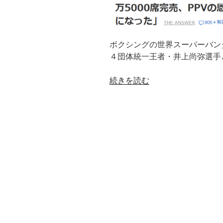
ラ
ン
ト)
の
ボクシングの世界スーパーバン
ス
４団体統一王者・井上尚弥選手
ウ
ェ
“世
続きを読む
ッ
界
ト
最
ラ
高
イ
峰
ク
の
Ｔ
Stefan
シ
Brandt(シ
ャ
ュ
ツ”
テ
の
フ
ァ