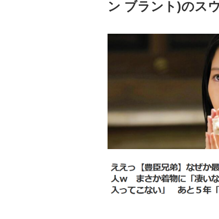
ン ブラント)のス
を
発
揮
す
る
Stefan
Brandt(シ
ュ
テ
フ
ァ
ン
ブ
ラ
ン
ト)
の
ス
ウ