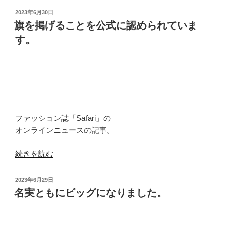
投
2023年6月30日
稿
旗を掲げることを公式に認められていま
日:
す。
ファッション誌「Safari」の
オンラインニュースの記事。
“旗
続きを読む
を
掲
投
2023年6月29日
げ
稿
名実ともにビッグになりました。
日:
る
こ
と