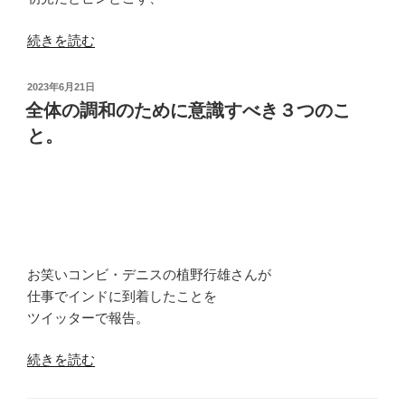
ラ
ム
“ビ
続きを読む
で
ジ
し
ネ
投
2023年6月21日
た。”
ス
稿
全体の調和のために意識すべき３つのこ
の
日:
で
と。
も
も
ち
ろ
ん
活
お笑いコンビ・デニスの植野行雄さんが
躍
仕事でインドに到着したことを
し
ツイッターで報告。
ま
す。”
“全
続きを読む
の
体
の