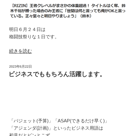
明日６月２４日は
格闘技祭りな１日です。
“計
続きを読む
量
結
投
2023年6月22日
果
稿
ビジネスでももちろん活躍します。
日:
は
な
ん
と
１
１
「バジェット(予算)」「ASAP(できるだけ早く)」
５
「アジェンダ(計画)」といったビジネス用語は
グ
初見だとピンとこず、