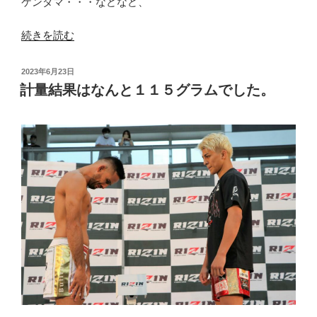
ケンダマ・・・などなど、
せ
ま
“１
続きを読む
せ
か
ん。”
ら
投
2023年6月23日
の
始
稿
計量結果はなんと１１５グラムでした。
日:
ま
る
カ
テ
ゴ
リ
ー
は
「６」。”
の