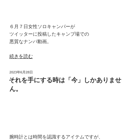
を
公
式
６月７日女性ソロキャンパーが
に
ツイッターに投稿したキャンプ場での
認
悪質なナンパ動画。
め
ら
“名
続きを読む
れ
実
て
と
投
2023年6月28日
い
も
稿
それを手にする時は「今」しかありませ
ま
日:
に
ん。
す。”
ビ
の
ッ
グ
に
な
り
腕時計とは時間を認識するアイテムですが、
ま