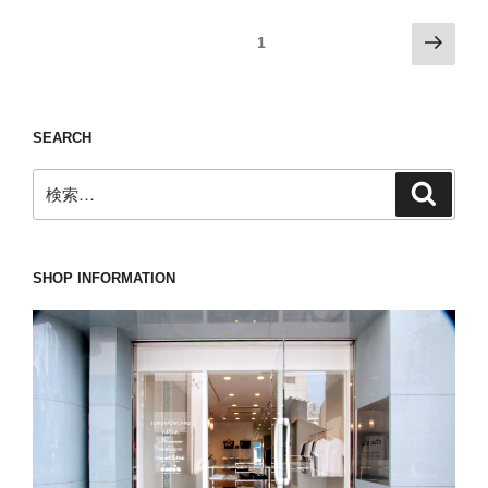
調
投
次
固定ページ
1
和
の
稿
の
ペ
の
た
ー
ペ
め
SEARCH
ジ
に
ー
意
検
ジ
検
索
識
索:
送
す
り
べ
SHOP INFORMATION
き
３
つ
の
こ
と。”
の