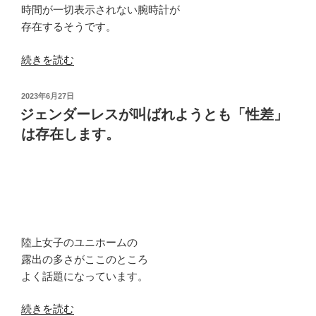
時間が一切表示されない腕時計が
し
存在するそうです。
た。”
の
“そ
続きを読む
れ
を
投
2023年6月27日
手
稿
ジェンダーレスが叫ばれようとも「性差」
日:
に
は存在します。
す
る
時
は
「今」
し
陸上女子のユニホームの
か
露出の多さがここのところ
あ
よく話題になっています。
り
ま
“ジ
続きを読む
せ