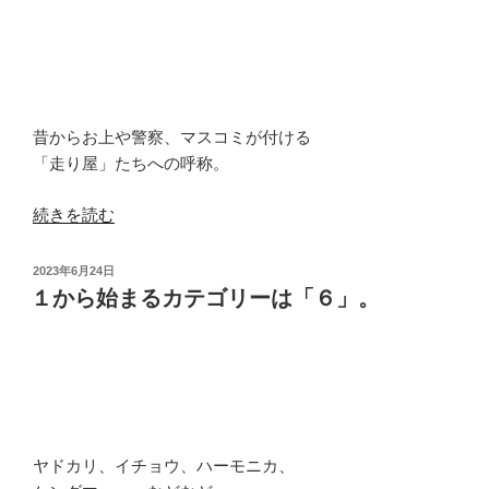
ン
し
パ
ま
ク
す。”
ト
の
と
昔からお上や警察、マスコミが付ける
と
「走り屋」たちへの呼称。
も
に
“「柄
続きを読む
衝
じ
撃
ゃ
投
2023年6月24日
も
な
稿
１から始まるカテゴリーは「６」。
吸
日:
い」
収
だ
し
な
ま
ん
す。”
て
の
言
ヤドカリ、イチョウ、ハーモニカ、
わ