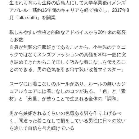
生まれも育ちも生粋の広島人にして大学卒業後はメンズ
アパレル一筋約16年間のキャリアを経て独立し、2017年8
月「alta sotto」を開業
親しみやすい性格と的確なアドバイスから20年来の顧客
も多数
自身が無類の洋服好きであることから、小手先のテクニ
ックではなくメンズファッションの真髄を20年一筋に突
き詰めてきたからこそ正しく巧みな着こなしを伝えるこ
とのできる、男の色気を引き出す装い改善マイスター」
スーツには着こなしのルールがあり、ルールの無いカジ
ュアルウエアには着こなしのコツがある。「色」と「素
材」と「分量」が整うことで生まれる全体の「調和」
男から嫉妬されるくらいの色気ある男を作り上げるべ
く、間違った着こなしで損をしている男性に日々の装い
を通じて自信を与え続けている