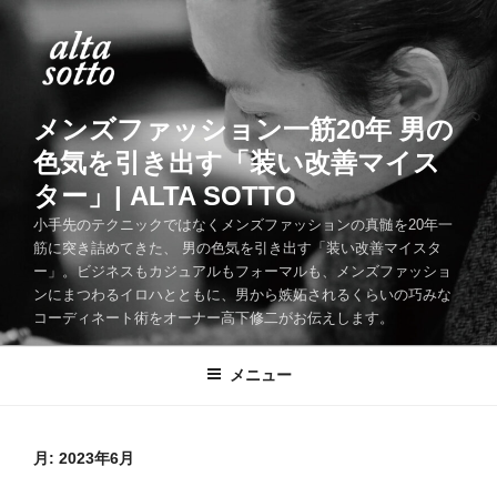
コ
ン
テ
ン
ツ
メンズファッション一筋20年 男の
へ
色気を引き出す「装い改善マイス
ス
ター」| ALTA SOTTO
キ
ッ
小手先のテクニックではなくメンズファッションの真髄を20年一
筋に突き詰めてきた、 男の色気を引き出す「装い改善マイスタ
プ
ー」。ビジネスもカジュアルもフォーマルも、メンズファッショ
ンにまつわるイロハとともに、男から嫉妬されるくらいの巧みな
コーディネート術をオーナー高下修二がお伝えします。
メニュー
月:
2023年6月