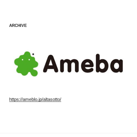
ARCHIVE
https://ameblo.jp/altasotto/