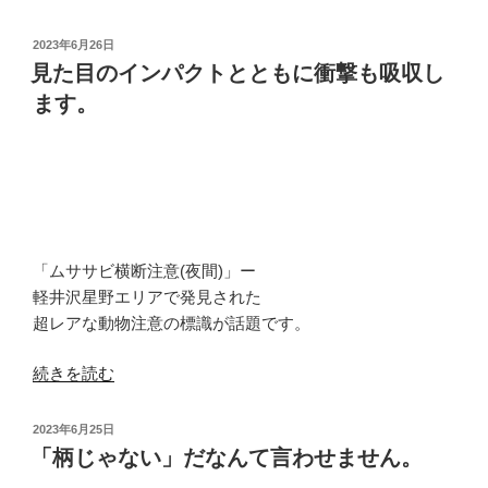
ェ
ん。”
ン
投
の
2023年6月26日
ダ
稿
見た目のインパクトとともに衝撃も吸収し
日:
ー
ます。
レ
ス
が
叫
ば
れ
「ムササビ横断注意(夜間)」ー
よ
軽井沢星野エリアで発見された
う
超レアな動物注意の標識が話題です。
と
も
“見
続きを読む
「性
た
差」
目
投
は
2023年6月25日
の
稿
「柄じゃない」だなんて言わせません。
存
日:
イ
在