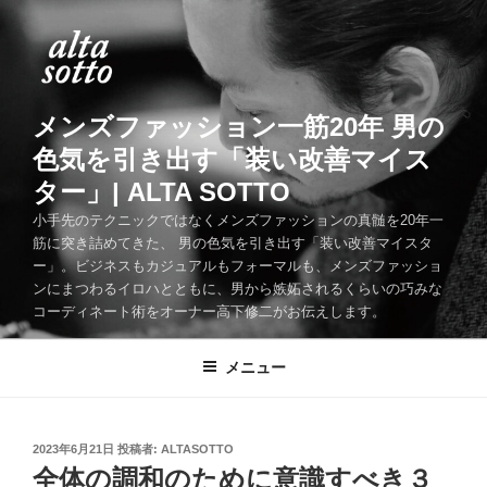
コ
ン
テ
ン
ツ
メンズファッション一筋20年 男の
へ
色気を引き出す「装い改善マイス
ス
ター」| ALTA SOTTO
キ
ッ
小手先のテクニックではなくメンズファッションの真髄を20年一
筋に突き詰めてきた、 男の色気を引き出す「装い改善マイスタ
プ
ー」。ビジネスもカジュアルもフォーマルも、メンズファッショ
ンにまつわるイロハとともに、男から嫉妬されるくらいの巧みな
コーディネート術をオーナー高下修二がお伝えします。
メニュー
投
2023年6月21日
投稿者:
ALTASOTTO
稿
全体の調和のために意識すべき３
日: