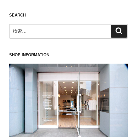
シ
ョ
SEARCH
ン
検
検
索
索:
SHOP INFORMATION