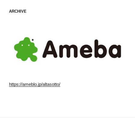
ARCHIVE
https://ameblo.jp/altasotto/