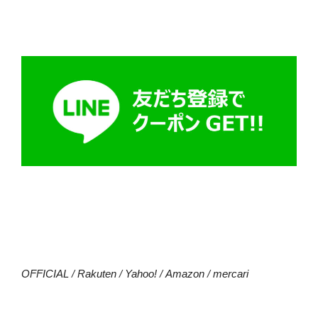
OFFICIAL
/
Rakuten
/
Yahoo!
/
Amazon
/
mercari