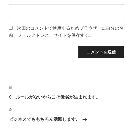
次回のコメントで使用するためブラウザーに自分の名
前、メールアドレス、サイトを保存する。
投
前
前
稿
の
ルールがないからこそ優劣が生まれます。
ナ
投
ビ
稿
次
次
ゲ
の
ビジネスでももちろん活躍します。
投
ー
稿