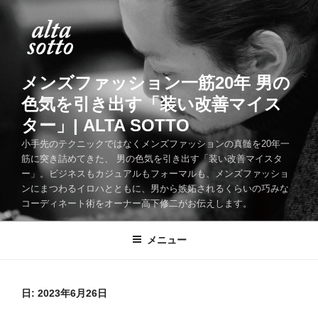
コ
ン
テ
ン
ツ
メンズファッション一筋20年 男の
へ
色気を引き出す「装い改善マイス
ス
ター」| ALTA SOTTO
キ
ッ
小手先のテクニックではなくメンズファッションの真髄を20年一
筋に突き詰めてきた、 男の色気を引き出す「装い改善マイスタ
プ
ー」。ビジネスもカジュアルもフォーマルも、メンズファッショ
ンにまつわるイロハとともに、男から嫉妬されるくらいの巧みな
コーディネート術をオーナー高下修二がお伝えします。
メニュー
日:
2023年6月26日