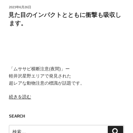
投
2023年6月26日
稿
見た目のインパクトとともに衝撃も吸収し
日:
ます。
「ムササビ横断注意(夜間)」ー
軽井沢星野エリアで発見された
超レアな動物注意の標識が話題です。
“見
続きを読む
た
目
SEARCH
の
イ
検
検
ン