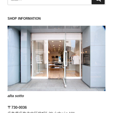
索
索:
パ
ク
ト
SHOP INFORMATION
と
と
も
に
衝
撃
も
吸
収
し
ま
す。”
alta sotto
の
〒730-0036