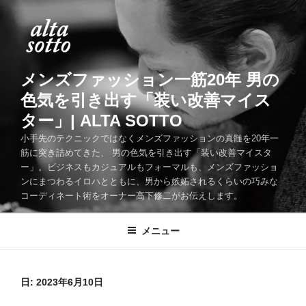
コ
ン
テ
ン
ツ
メンズファッション一筋20年 男の
へ
色気を引き出す「装い改善マイス
ス
ター」| ALTA SOTTO
キ
ッ
小手先のテクニックではなくメンズファッションの真髄を20年一
筋に突き詰めてきた、 男の色気を引き出す「装い改善マイスタ
プ
ー」。ビジネスもカジュアルもフォーマルも、メンズファッショ
ンにまつわるイロハとともに、男から嫉妬されるくらいの巧みな
コーディネート術をオーナー高下修二がお伝えします。
メニュー
日:
2023年6月10日