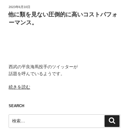
投
2023年6月10日
稿
他に類を見ない圧倒的に高いコストパフォ
日:
ーマンス。
西武の平良海馬投手のツイッターが
話題を呼んでいるようです。
“他
続きを読む
に
類
SEARCH
を
見
検
検
な
索
索:
い