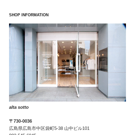
圧
倒
SHOP INFORMATION
的
に
高
い
コ
ス
ト
パ
フ
ォ
ー
マ
alta sotto
ン
ス。”
〒730-0036
の
広島県広島市中区袋町5-38 山中ビル101