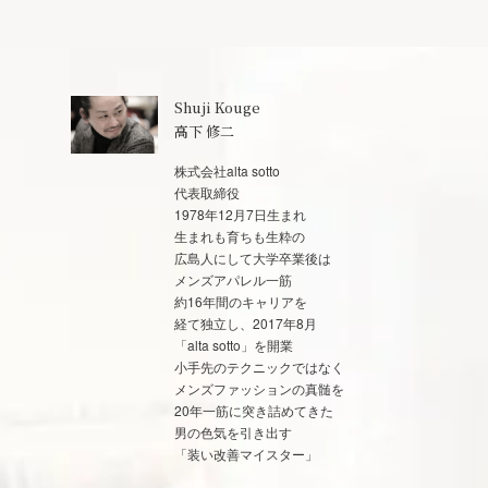
Shuji Kouge
高下 修二
株式会社alta sotto
代表取締役
1978年12月7日生まれ
生まれも育ちも生粋の
広島人にして大学卒業後は
メンズアパレル一筋
約16年間のキャリアを
経て独立し、2017年8月
「alta sotto」を開業
小手先のテクニックではなく
メンズファッションの真髄を
20年一筋に突き詰めてきた
男の色気を引き出す
「装い改善マイスター」